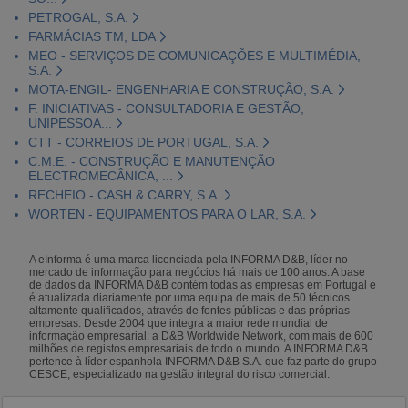
PETROGAL, S.A.
FARMÁCIAS TM, LDA
MEO - SERVIÇOS DE COMUNICAÇÕES E MULTIMÉDIA,
S.A.
MOTA-ENGIL- ENGENHARIA E CONSTRUÇÃO, S.A.
F. INICIATIVAS - CONSULTADORIA E GESTÃO,
UNIPESSOA...
CTT - CORREIOS DE PORTUGAL, S.A.
C.M.E. - CONSTRUÇÃO E MANUTENÇÃO
ELECTROMECÂNICA, ...
RECHEIO - CASH & CARRY, S.A.
WORTEN - EQUIPAMENTOS PARA O LAR, S.A.
A eInforma é uma marca licenciada pela INFORMA D&B, líder no
mercado de informação para negócios há mais de 100 anos. A base
de dados da INFORMA D&B contém todas as empresas em Portugal e
é atualizada diariamente por uma equipa de mais de 50 técnicos
altamente qualificados, através de fontes públicas e das próprias
empresas. Desde 2004 que integra a maior rede mundial de
informação empresarial: a D&B Worldwide Network, com mais de 600
milhões de registos empresariais de todo o mundo. A INFORMA D&B
pertence à líder espanhola INFORMA D&B S.A. que faz parte do grupo
CESCE, especializado na gestão integral do risco comercial.