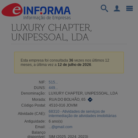
LUXURY CHAPTER,
UNIPESSOAL, LDA
Esta empresa foi consultada
36
vezes nos últimos 12
meses, a última vez a
12 de julho de 2026
.
NIF:
515...
DUNS:
449...
Denominação:
LUXURY CHAPTER, UNIPESSOAL, LDA
Morada:
RUA DO BOLHÃO, 65
Código Postal:
4510-016 JOVIM
68310 - Atividades de serviços de
Atividade (CAE):
intermediação de atividades imobiliárias
Antiguidade:
6 ano(s)
Email:
...@gmail.com
Balanço
disponível:
SIM (2025, 2024, 2023)