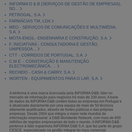
INFORMA D & B (SERVIÇOS DE GESTÃO DE EMPRESAS),
SO...
PETROGAL, S.A.
FARMÁCIAS TM, LDA
MEO - SERVIÇOS DE COMUNICAÇÕES E MULTIMÉDIA,
S.A.
MOTA-ENGIL- ENGENHARIA E CONSTRUÇÃO, S.A.
F. INICIATIVAS - CONSULTADORIA E GESTÃO,
UNIPESSOA...
CTT - CORREIOS DE PORTUGAL, S.A.
C.M.E. - CONSTRUÇÃO E MANUTENÇÃO
ELECTROMECÂNICA, ...
RECHEIO - CASH & CARRY, S.A.
WORTEN - EQUIPAMENTOS PARA O LAR, S.A.
A eInforma é uma marca licenciada pela INFORMA D&B, líder no
mercado de informação para negócios há mais de 100 anos. A base
de dados da INFORMA D&B contém todas as empresas em Portugal e
é atualizada diariamente por uma equipa de mais de 50 técnicos
altamente qualificados, através de fontes públicas e das próprias
empresas. Desde 2004 que integra a maior rede mundial de
informação empresarial: a D&B Worldwide Network, com mais de 600
milhões de registos empresariais de todo o mundo. A INFORMA D&B
pertence à líder espanhola INFORMA D&B S.A. que faz parte do grupo
CESCE, especializado na gestão integral do risco comercial.