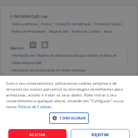
© INFORMA D&B, Lda
Sobre a eInforma
Preços
Condições de Utilização
Condições Gerais
Política de Privacidade
Mapa do Site
Política de Cookies
Ajuda
Siga-nos:
Informação aos Titulares de dados pessoais que constam na Base de
Dados Informa D&B
Informação aos Empresários em Nome Individual
Livro de Reclamações Eletrónico
Com o seu consentimento, utilizaremos cookies próprios e de
terceiros (os nossos parceiros) ou tecnologias semelhantes para
armazenar, aceder e tratar os seus dados. Pode retirar o seu
consentimento a qualquer altura, clicando em "Configurar" ou na
nossa
Politica de Cookies
.
CONFIGURAR
ACEITAR
REJEITAR