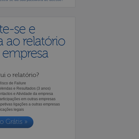
te-se e
 ao relatório
a empresa
ui o relatório?
isco de Failure
Vendas e Resultados (3 anos)
ntactos e Atividade da empresa
Participações em outras empresas
spetivas ligações a outras empresas
icações legais
o Grátis »