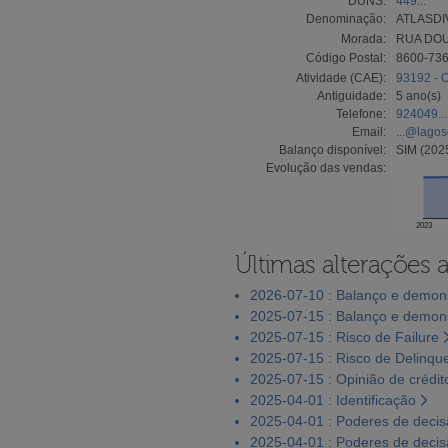
DUNS:
449...
Denominação:
ATLASDI
Morada:
RUA DOU
Código Postal:
8600-73
Atividade (CAE):
93192 - O
Antiguidade:
5 ano(s)
Telefone:
924049...
Email:
...@lago
Balanço disponível:
SIM (202
Evolução das vendas:
2023
Últimas alterações 
2026-07-10 : Balanço e demons
2025-07-15 : Balanço e demons
2025-07-15 : Risco de Failure
2025-07-15 : Risco de Delinqu
2025-07-15 : Opinião de crédit
2025-04-01 : Identificação
2025-04-01 : Poderes de deci
2025-04-01 : Poderes de deci