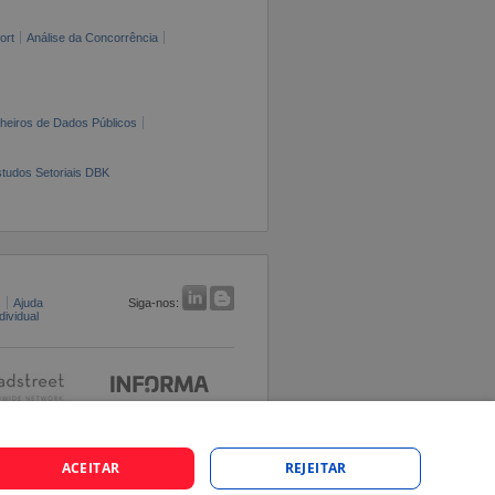
ort
Análise da Concorrência
cheiros de Dados Públicos
tudos Setoriais DBK
s
Ajuda
Siga-nos:
ividual
ACEITAR
REJEITAR