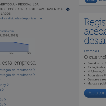
VERTIDO, UNIPESSOAL, LDA
TOR JOSÉ CABRITA, LOTE 3 APARTAMENTO 4B
6 LAGOS
utras atividades desportivas, n.e.
Regis
aceda
sdivers.com
5, 2024, 2023)
dest
Exemplo
2024
2025
O que incl
a esta empresa
Semáforo do R
Evolução das 
tração de resultados
NIF, Nome, Co
tração de resultados
Acionistas e 
Gestores e re
Marcas e publ
ency
o
Relatóri
são
são