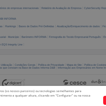
tórios de empresas internacionais
Relatório de Avaliação de Empresa
CyberSecurity Rep
ABI INFORMA
as
Rankings
Bases de Dados Pré-Definidas
Atualização/Enriquecimento de dados
Fi
arial - Município
Barómetro INFORMA
Firmografia do Tecido Empresarial Português
Es
n EQS Integrity Line
 Utilização
Condições Gerais
Política de Privacidade
Mapa do Site
Política de Cookie
ais que constam na Base de Dados Informa D&B
Informação aos Empresários em Nome Ind
iros (os nossos parceiros) ou tecnologias semelhantes para
ntimento a qualquer altura, clicando em "Configurar" ou na nossa