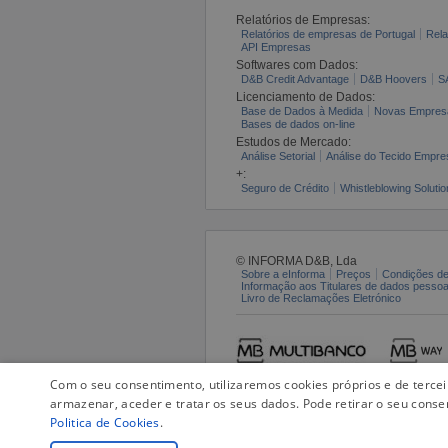
Relatórios de Empresas:
Relatórios de empresas de Portugal
Rela
API Empresas
Softwares com Dados:
D&B Credit Advantage
D&B Hoovers
S
Licenciamento de Dados:
Base de Dados à Medida
Novas Empres
Bases de dados on-line
Estudos de Mercado:
Análise Setorial
Análise do Tecido Empres
+:
Seguro de Crédito
Whistleblowing Solutio
© INFORMA D&B, Lda
Sobre a eInforma
Preços
Condições de
Informação aos Titulares de dados pesso
Livro de Reclamações Eletrónico
Com o seu consentimento, utilizaremos cookies próprios e de terce
armazenar, aceder e tratar os seus dados. Pode retirar o seu conse
Politica de Cookies
.