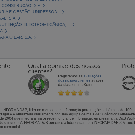
 CONSTRUÇÃO, S.A.
ORIA E GESTÃO, UNIPESSOA...
L, S.A.
NUTENÇÃO ELECTROMECÂNICA, ...
A.
RA O LAR, S.A.
ente
Qual a opinião dos nossos
Prot
clientes?
Registamos as
avaliações
dos nossos clientes
através
da plataforma eKomi!
la INFORMA D&B, líder no mercado de informação para negócios há mais de 100
gal e é atualizada diariamente por uma equipa de mais de 50 técnicos altamente 
sde 2004 que integra a maior rede mundial de informação empresarial: a D&B Wor
todo o mundo. A INFORMA D&B pertence à líder espanhola INFORMA D&B S.A. que 
co comercial.