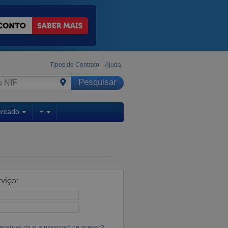
Tipos de Contrato
Ajuda
ercado
+
viço:
eceu-se da sua password de acesso?