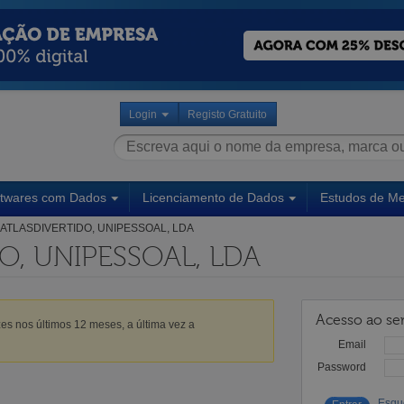
Login
Registo Gratuito
ftwares com Dados
Licenciamento de Dados
Estudos de M
ATLASDIVERTIDO, UNIPESSOAL, LDA
O, UNIPESSOAL, LDA
Acesso ao ser
es nos últimos 12 meses, a última vez a
Email
Password
Esqu