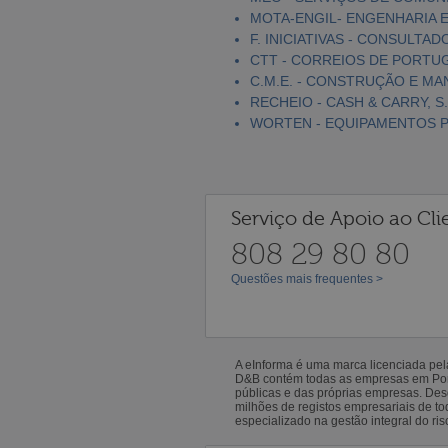
MOTA-ENGIL- ENGENHARIA E
F. INICIATIVAS - CONSULTAD
CTT - CORREIOS DE PORTUGA
C.M.E. - CONSTRUÇÃO E MA
RECHEIO - CASH & CARRY, S.
WORTEN - EQUIPAMENTOS PA
Serviço de Apoio ao Cli
808 29 80 80
Questões mais frequentes >
A eInforma é uma marca licenciada pe
D&B contém todas as empresas em Portu
públicas e das próprias empresas. De
milhões de registos empresariais de 
especializado na gestão integral do ris