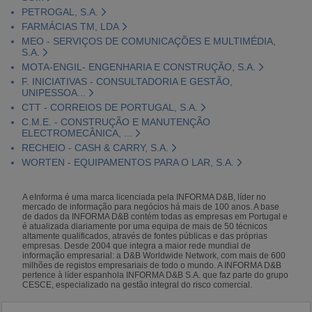
PETROGAL, S.A.
FARMÁCIAS TM, LDA
MEO - SERVIÇOS DE COMUNICAÇÕES E MULTIMÉDIA,
S.A.
MOTA-ENGIL- ENGENHARIA E CONSTRUÇÃO, S.A.
F. INICIATIVAS - CONSULTADORIA E GESTÃO,
UNIPESSOA...
CTT - CORREIOS DE PORTUGAL, S.A.
C.M.E. - CONSTRUÇÃO E MANUTENÇÃO
ELECTROMECÂNICA, ...
RECHEIO - CASH & CARRY, S.A.
WORTEN - EQUIPAMENTOS PARA O LAR, S.A.
A eInforma é uma marca licenciada pela INFORMA D&B, líder no
mercado de informação para negócios há mais de 100 anos. A base
de dados da INFORMA D&B contém todas as empresas em Portugal e
é atualizada diariamente por uma equipa de mais de 50 técnicos
altamente qualificados, através de fontes públicas e das próprias
empresas. Desde 2004 que integra a maior rede mundial de
informação empresarial: a D&B Worldwide Network, com mais de 600
milhões de registos empresariais de todo o mundo. A INFORMA D&B
pertence à líder espanhola INFORMA D&B S.A. que faz parte do grupo
CESCE, especializado na gestão integral do risco comercial.