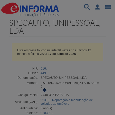
SPECAUTO, UNIPESSOAL,
LDA
Esta empresa foi consultada
36
vezes nos últimos 12
meses, a última vez a
17 de julho de 2026
.
NIF:
516...
DUNS:
449...
Denominação:
SPECAUTO, UNIPESSOAL, LDA
Morada:
ESTRADA NACIONAL 356, 54 ARMAZÉM
6
Código Postal:
2440-386 BATALHA
95310 - Reparação e manutenção de
Atividade (CAE):
veículos automóveis
Antiguidade:
5 ano(s)
Telefone:
910300...