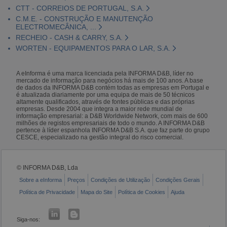
CTT - CORREIOS DE PORTUGAL, S.A.
C.M.E. - CONSTRUÇÃO E MANUTENÇÃO
ELECTROMECÂNICA, ...
RECHEIO - CASH & CARRY, S.A.
WORTEN - EQUIPAMENTOS PARA O LAR, S.A.
A eInforma é uma marca licenciada pela INFORMA D&B, líder no
mercado de informação para negócios há mais de 100 anos. A base
de dados da INFORMA D&B contém todas as empresas em Portugal e
é atualizada diariamente por uma equipa de mais de 50 técnicos
altamente qualificados, através de fontes públicas e das próprias
empresas. Desde 2004 que integra a maior rede mundial de
informação empresarial: a D&B Worldwide Network, com mais de 600
milhões de registos empresariais de todo o mundo. A INFORMA D&B
pertence à líder espanhola INFORMA D&B S.A. que faz parte do grupo
CESCE, especializado na gestão integral do risco comercial.
© INFORMA D&B, Lda
Sobre a eInforma
Preços
Condições de Utilização
Condições Gerais
Política de Privacidade
Mapa do Site
Política de Cookies
Ajuda
Siga-nos: