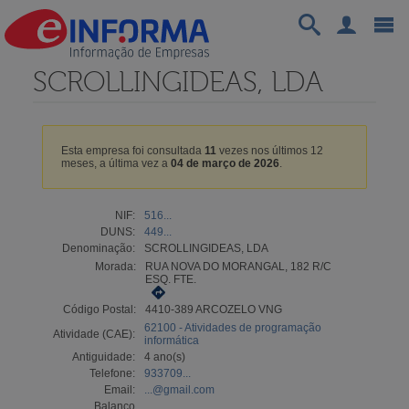
SCROLLINGIDEAS, LDA
Esta empresa foi consultada
11
vezes nos últimos 12
meses, a última vez a
04 de março de 2026
.
NIF:
516...
DUNS:
449...
Denominação:
SCROLLINGIDEAS, LDA
Morada:
RUA NOVA DO MORANGAL, 182 R/C
ESQ. FTE.
Código Postal:
4410-389 ARCOZELO VNG
62100 - Atividades de programação
Atividade (CAE):
informática
Antiguidade:
4 ano(s)
Telefone:
933709...
Email:
...@gmail.com
Balanço