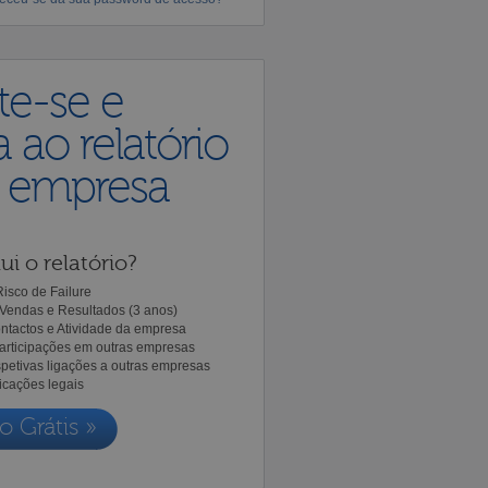
te-se e
 ao relatório
a empresa
ui o relatório?
isco de Failure
Vendas e Resultados (3 anos)
ntactos e Atividade da empresa
Participações em outras empresas
spetivas ligações a outras empresas
icações legais
o Grátis »