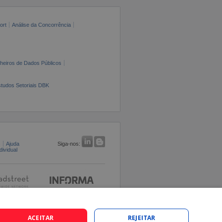
ort
Análise da Concorrência
cheiros de Dados Públicos
tudos Setoriais DBK
s
Ajuda
Siga-nos:
ividual
ACEITAR
REJEITAR