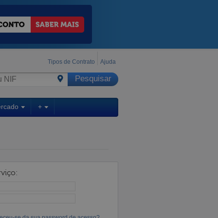
Tipos de Contrato
Ajuda
ercado
+
viço:
eceu-se da sua password de acesso?