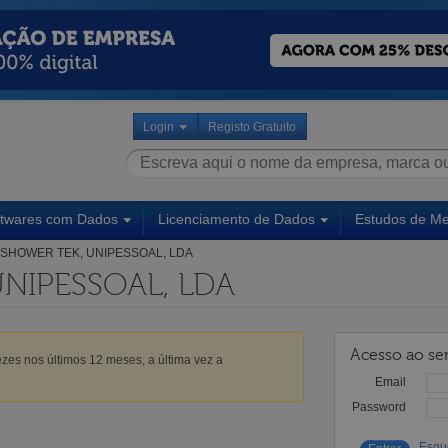
Login
Registo Gratuito
ftwares com Dados
Licenciamento de Dados
Estudos de M
SHOWER TEK, UNIPESSOAL, LDA
NIPESSOAL, LDA
Acesso ao ser
zes nos últimos 12 meses, a última vez a
Email
Password
Esqu