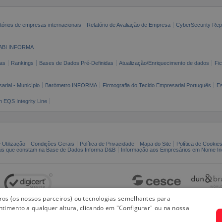
tórios de empresas internacionais
Relatório de Avaliação de Empresa
CyberSecurity Rep
ABI INFORMA
as
Rankings
Bases de Dados Pré-Definidas
Atualização/Enriquecimento de dados
Fi
arial - Município
Barómetro INFORMA
Firmografia do Tecido Empresarial Português
Es
n EQS Integrity Line
 Utilização
Condições Gerais
Política de Privacidade
Mapa do Site
Política de Cookie
ais que constam na Base de Dados Informa D&B
Informação aos Empresários em Nome Ind
iros (os nossos parceiros) ou tecnologias semelhantes para
ntimento a qualquer altura, clicando em "Configurar" ou na nossa