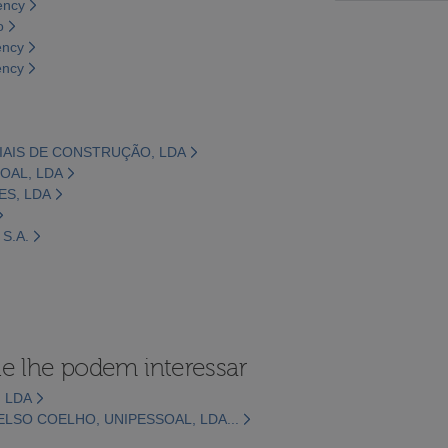
ency
o
ency
ency
IAIS DE CONSTRUÇÃO, LDA
SOAL, LDA
ES, LDA
S.A.
e lhe podem interessar
, LDA
SO COELHO, UNIPESSOAL, LDA...