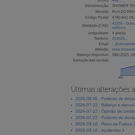
DUNS:
449...
Denominação:
SHOWER TEK
Morada:
RUA DO PRO
Código Postal:
4760-841 V
43350 - Outr
Atividade (CAE):
edifícios
Antiguidade:
4 ano(s)
Telefone:
252025...
Email:
...@showertek
Website:
www.showerb
Balanço disponível:
SIM (2025, 20
Evolução das vendas:
2023
Últimas alterações 
2026-08-06 : Poderes de deci
2026-07-22 : Balanço e demons
2026-07-22 : Opinião de crédit
2026-07-22 : Poderes de deci
2026-03-16 : Risco de Failure
2026-03-16 : Incidentes