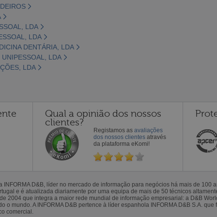
RDEIROS
A
SSOAL, LDA
ESSOAL, LDA
DICINA DENTÁRIA, LDA
 UNIPESSOAL, LDA
ÇÕES, LDA
ente
Qual a opinião dos nossos
Prot
clientes?
Registamos as
avaliações
dos nossos clientes
através
da plataforma eKomi!
la INFORMA D&B, líder no mercado de informação para negócios há mais de 100
gal e é atualizada diariamente por uma equipa de mais de 50 técnicos altamente 
sde 2004 que integra a maior rede mundial de informação empresarial: a D&B Wor
todo o mundo. A INFORMA D&B pertence à líder espanhola INFORMA D&B S.A. que 
co comercial.