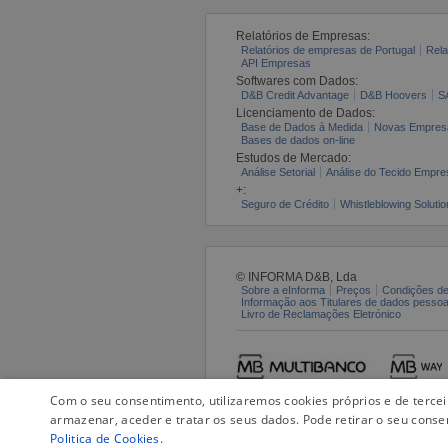
Relatórios de Empresas:
Relatórios de empresas de Portugal
Rela
API Empresas
Softwares com Dados:
D&B Credit Advantage
D&B Hoovers
S
Licenciamento de Dados:
Base de Dados à Medida
Novas Empres
Bases de dados on-line
Estudos de Mercado:
Análise Setorial
Análise do Tecido Empres
+:
Seguro de Crédito
Whistleblowing Solutio
© INFORMA D&B, Lda
Sobre a eInforma
Preços
Condições de
Informação aos Titulares de dados pesso
Livro de Reclamações Eletrónico
Com o seu consentimento, utilizaremos cookies próprios e de terce
armazenar, aceder e tratar os seus dados. Pode retirar o seu conse
Politica de Cookies
.