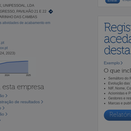
, UNIPESSOAL, LDA
GRESSO, PAVILHÃO 21 E 22
ILARINHO DAS CAMBAS
as atividades de acabamento em
Regis
aceda
.pt
dest
ox.pt
24, 2023)
Exemplo
O que incl
2024
2025
Semáforo do R
Evolução das 
a esta empresa
NIF, Nome, Co
Acionistas e 
são
Gestores e re
tração de resultados
Marcas e publ
o
Relatóri
são