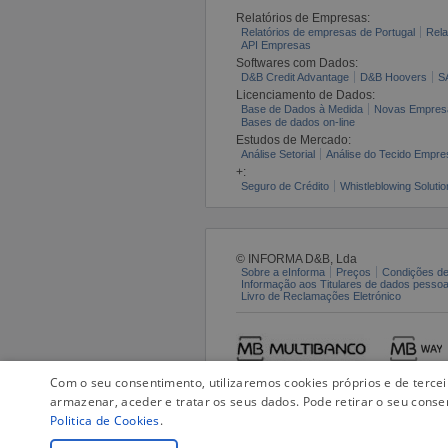
Relatórios de Empresas:
Relatórios de empresas de Portugal
Rela
API Empresas
Softwares com Dados:
D&B Credit Advantage
D&B Hoovers
S
Licenciamento de Dados:
Base de Dados à Medida
Novas Empres
Bases de dados on-line
Estudos de Mercado:
Análise Setorial
Análise do Tecido Empres
+:
Seguro de Crédito
Whistleblowing Solutio
© INFORMA D&B, Lda
Sobre a eInforma
Preços
Condições de
Informação aos Titulares de dados pesso
Livro de Reclamações Eletrónico
Com o seu consentimento, utilizaremos cookies próprios e de terce
armazenar, aceder e tratar os seus dados. Pode retirar o seu conse
Politica de Cookies
.