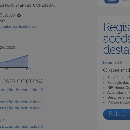
ES PERSISTENTES, UNIPESSOAL,
ÕES, 330
IÃO
Regis
rantes tipo tradicional
aceda
m
dest
24, 2023)
Exemplo
O que incl
2024
2025
Semáforo do R
a esta empresa
Evolução das 
NIF, Nome, Co
tração de resultados
Acionistas e 
Gestores e re
tração de resultados
Marcas e publ
tração de resultados
Relatóri
o
tração de resultados