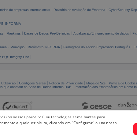
tórios de empresas internacionais
Relatório de Avaliação de Empresa
CyberSecurity Rep
ABI INFORMA
as
Rankings
Bases de Dados Pré-Definidas
Atualização/Enriquecimento de dados
Fi
arial - Município
Barómetro INFORMA
Firmografia do Tecido Empresarial Português
Es
n EQS Integrity Line
 Utilização
Condições Gerais
Política de Privacidade
Mapa do Site
Política de Cookie
ais que constam na Base de Dados Informa D&B
Informação aos Empresários em Nome Ind
iros (os nossos parceiros) ou tecnologias semelhantes para
ntimento a qualquer altura, clicando em "Configurar" ou na nossa