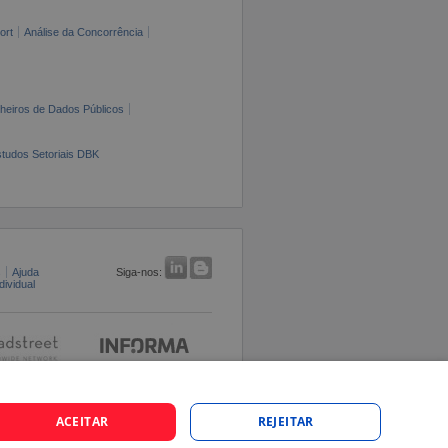
ort
Análise da Concorrência
cheiros de Dados Públicos
tudos Setoriais DBK
s
Ajuda
Siga-nos:
ividual
ACEITAR
REJEITAR