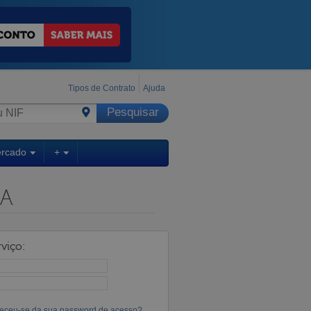
Tipos de Contrato
Ajuda
ercado
+
DA
viço:
eceu-se da sua password de acesso?