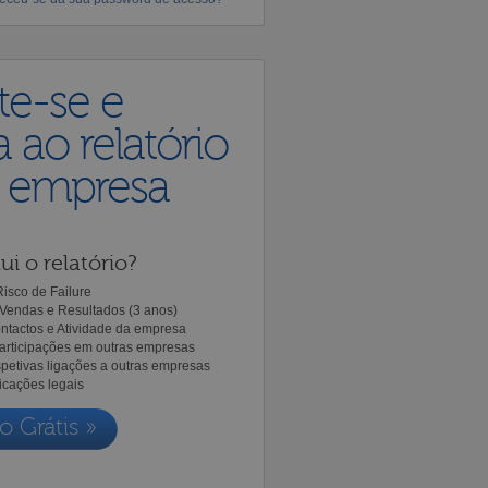
te-se e
 ao relatório
a empresa
ui o relatório?
isco de Failure
Vendas e Resultados (3 anos)
ntactos e Atividade da empresa
Participações em outras empresas
spetivas ligações a outras empresas
icações legais
o Grátis »