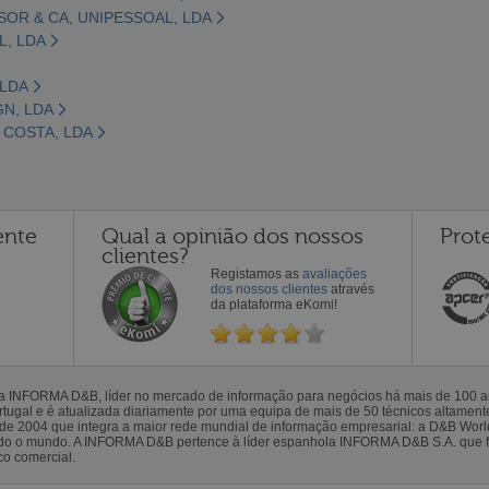
SOR & CA, UNIPESSOAL, LDA
L, LDA
 LDA
GN, LDA
 COSTA, LDA
ente
Qual a opinião dos nossos
Prot
clientes?
Registamos as
avaliações
dos nossos clientes
através
da plataforma eKomi!
la INFORMA D&B, líder no mercado de informação para negócios há mais de 100
gal e é atualizada diariamente por uma equipa de mais de 50 técnicos altamente 
sde 2004 que integra a maior rede mundial de informação empresarial: a D&B Wor
todo o mundo. A INFORMA D&B pertence à líder espanhola INFORMA D&B S.A. que 
co comercial.