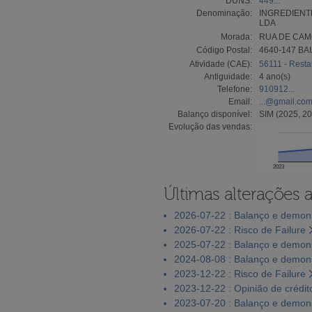
DUNS:
449...
Denominação:
INGREDIENT
LDA
Morada:
RUA DE CAM
Código Postal:
4640-147 BA
Atividade (CAE):
56111 - Restau
Antiguidade:
4 ano(s)
Telefone:
910912...
Email:
...@gmail.co
Balanço disponível:
SIM (2025, 20
Evolução das vendas:
2023
Últimas alterações 
2026-07-22 : Balanço e demons
2026-07-22 : Risco de Failure
2025-07-22 : Balanço e demons
2024-08-08 : Balanço e demons
2023-12-22 : Risco de Failure
2023-12-22 : Opinião de crédit
2023-07-20 : Balanço e demons