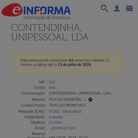
CONTENDINHA,
UNIPESSOAL, LDA
Esta empresa foi consultada
64
vezes nos últimos 12
meses, a última vez a
13 de julho de 2026
.
NIF:
516...
DUNS:
449...
Denominação:
CONTENDINHA, UNIPESSOAL, LDA
Morada:
RUA DO HOSPITAL, 1
Código Postal:
7830-132 BRINCHES
Atividade (CAE):
01261 - Olivicultura
Antiguidade:
4 ano(s)
Telefone:
914344...
Email:
...@hotmail.com
Balanço
disponível:
SIM (2025, 2024, 2023)