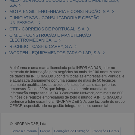
MEO - SERVIÇOS DE COMUNICAÇÕES E MULTIMÉDIA,
S.A.
MOTA-ENGIL- ENGENHARIA E CONSTRUÇÃO, S.A.
F. INICIATIVAS - CONSULTADORIA E GESTÃO,
UNIPESSOA...
CTT - CORREIOS DE PORTUGAL, S.A.
C.M.E. - CONSTRUÇÃO E MANUTENÇÃO
ELECTROMECÂNICA, ...
RECHEIO - CASH & CARRY, S.A.
WORTEN - EQUIPAMENTOS PARA O LAR, S.A.
A eInforma é uma marca licenciada pela INFORMA D&B, líder no
mercado de informação para negócios há mais de 100 anos. A base
de dados da INFORMA D&B contém todas as empresas em Portugal e
é atualizada diariamente por uma equipa de mais de 50 técnicos
altamente qualificados, através de fontes públicas e das próprias
empresas. Desde 2004 que integra a maior rede mundial de
informação empresarial: a D&B Worldwide Network, com mais de 600
milhões de registos empresariais de todo o mundo. A INFORMA D&B
pertence à líder espanhola INFORMA D&B S.A. que faz parte do grupo
CESCE, especializado na gestão integral do risco comercial.
© INFORMA D&B, Lda
Sobre a eInforma
Preços
Condições de Utilização
Condições Gerais