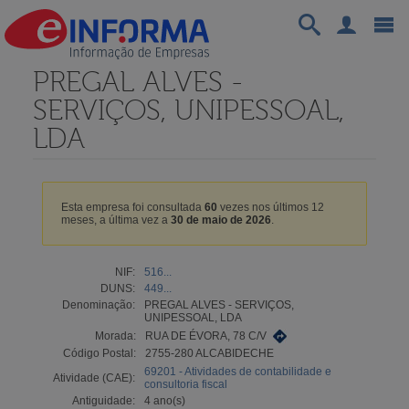
PREGAL ALVES -
SERVIÇOS, UNIPESSOAL,
LDA
Esta empresa foi consultada
60
vezes nos últimos 12
meses, a última vez a
30 de maio de 2026
.
NIF:
516...
DUNS:
449...
Denominação:
PREGAL ALVES - SERVIÇOS,
UNIPESSOAL, LDA
Morada:
RUA DE ÉVORA, 78 C/V
Código Postal:
2755-280 ALCABIDECHE
69201 - Atividades de contabilidade e
Atividade (CAE):
consultoria fiscal
Antiguidade:
4 ano(s)