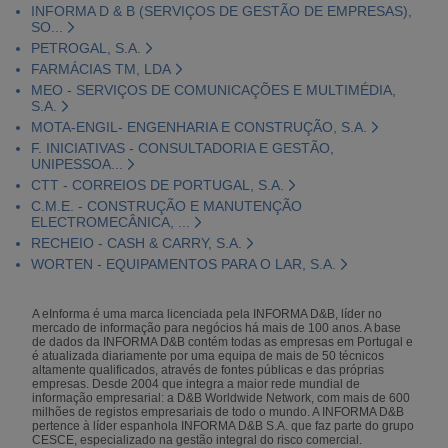
INFORMA D & B (SERVIÇOS DE GESTÃO DE EMPRESAS),
SO...
PETROGAL, S.A.
FARMÁCIAS TM, LDA
MEO - SERVIÇOS DE COMUNICAÇÕES E MULTIMÉDIA,
S.A.
MOTA-ENGIL- ENGENHARIA E CONSTRUÇÃO, S.A.
F. INICIATIVAS - CONSULTADORIA E GESTÃO,
UNIPESSOA...
CTT - CORREIOS DE PORTUGAL, S.A.
C.M.E. - CONSTRUÇÃO E MANUTENÇÃO
ELECTROMECÂNICA, ...
RECHEIO - CASH & CARRY, S.A.
WORTEN - EQUIPAMENTOS PARA O LAR, S.A.
A eInforma é uma marca licenciada pela INFORMA D&B, líder no
mercado de informação para negócios há mais de 100 anos. A base
de dados da INFORMA D&B contém todas as empresas em Portugal e
é atualizada diariamente por uma equipa de mais de 50 técnicos
altamente qualificados, através de fontes públicas e das próprias
empresas. Desde 2004 que integra a maior rede mundial de
informação empresarial: a D&B Worldwide Network, com mais de 600
milhões de registos empresariais de todo o mundo. A INFORMA D&B
pertence à líder espanhola INFORMA D&B S.A. que faz parte do grupo
CESCE, especializado na gestão integral do risco comercial.