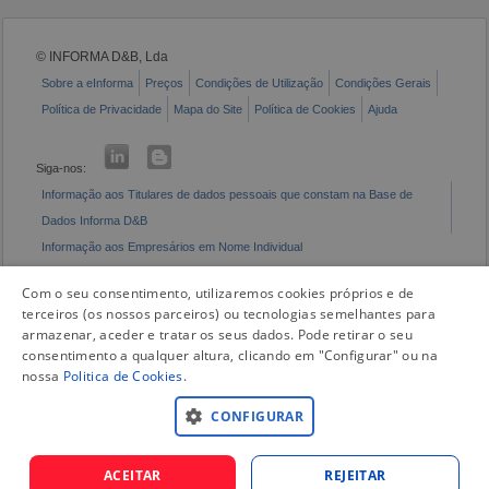
© INFORMA D&B, Lda
Sobre a eInforma
Preços
Condições de Utilização
Condições Gerais
Política de Privacidade
Mapa do Site
Política de Cookies
Ajuda
Siga-nos:
Informação aos Titulares de dados pessoais que constam na Base de
Dados Informa D&B
Informação aos Empresários em Nome Individual
Livro de Reclamações Eletrónico
Com o seu consentimento, utilizaremos cookies próprios e de
terceiros (os nossos parceiros) ou tecnologias semelhantes para
armazenar, aceder e tratar os seus dados. Pode retirar o seu
consentimento a qualquer altura, clicando em "Configurar" ou na
nossa
Politica de Cookies
.
CONFIGURAR
ACEITAR
REJEITAR