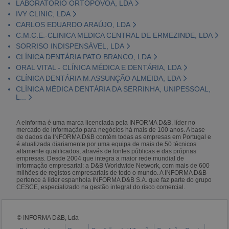
LABORATÓRIO ORTOPÓVOA, LDA
IVY CLINIC, LDA
CARLOS EDUARDO ARAÚJO, LDA
C.M.C.E.-CLINICA MEDICA CENTRAL DE ERMEZINDE, LDA
SORRISO INDISPENSÁVEL, LDA
CLÍNICA DENTÁRIA PATO BRANCO, LDA
ORAL VITAL - CLÍNICA MÉDICA E DENTÁRIA, LDA
CLÍNICA DENTÁRIA M.ASSUNÇÃO ALMEIDA, LDA
CLÍNICA MÉDICA DENTÁRIA DA SERRINHA, UNIPESSOAL,
L...
A eInforma é uma marca licenciada pela INFORMA D&B, líder no
mercado de informação para negócios há mais de 100 anos. A base
de dados da INFORMA D&B contém todas as empresas em Portugal e
é atualizada diariamente por uma equipa de mais de 50 técnicos
altamente qualificados, através de fontes públicas e das próprias
empresas. Desde 2004 que integra a maior rede mundial de
informação empresarial: a D&B Worldwide Network, com mais de 600
milhões de registos empresariais de todo o mundo. A INFORMA D&B
pertence à líder espanhola INFORMA D&B S.A. que faz parte do grupo
CESCE, especializado na gestão integral do risco comercial.
© INFORMA D&B, Lda