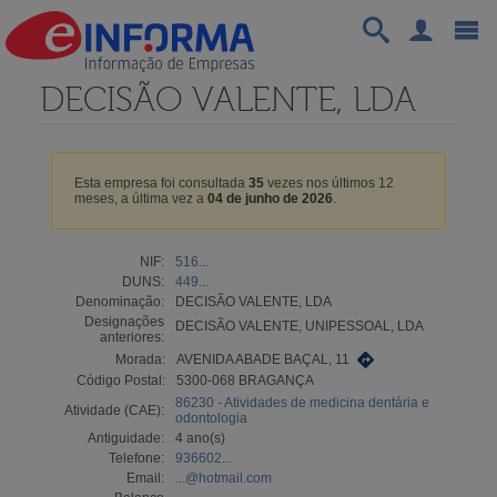
DECISÃO VALENTE, LDA
Esta empresa foi consultada
35
vezes nos últimos 12
meses, a última vez a
04 de junho de 2026
.
NIF:
516...
DUNS:
449...
Denominação:
DECISÃO VALENTE, LDA
Designações
DECISÃO VALENTE, UNIPESSOAL, LDA
anteriores:
Morada:
AVENIDA ABADE BAÇAL, 11
Código Postal:
5300-068 BRAGANÇA
86230 - Atividades de medicina dentária e
Atividade (CAE):
odontologia
Antiguidade:
4 ano(s)
Telefone:
936602...
Email:
...@hotmail.com