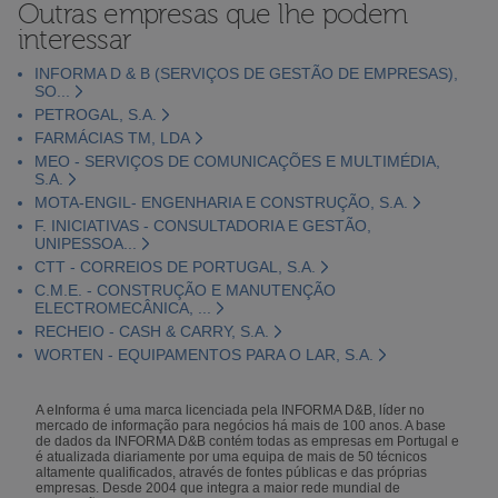
Outras empresas que lhe podem
interessar
INFORMA D & B (SERVIÇOS DE GESTÃO DE EMPRESAS),
SO...
PETROGAL, S.A.
FARMÁCIAS TM, LDA
MEO - SERVIÇOS DE COMUNICAÇÕES E MULTIMÉDIA,
S.A.
MOTA-ENGIL- ENGENHARIA E CONSTRUÇÃO, S.A.
F. INICIATIVAS - CONSULTADORIA E GESTÃO,
UNIPESSOA...
CTT - CORREIOS DE PORTUGAL, S.A.
C.M.E. - CONSTRUÇÃO E MANUTENÇÃO
ELECTROMECÂNICA, ...
RECHEIO - CASH & CARRY, S.A.
WORTEN - EQUIPAMENTOS PARA O LAR, S.A.
A eInforma é uma marca licenciada pela INFORMA D&B, líder no
mercado de informação para negócios há mais de 100 anos. A base
de dados da INFORMA D&B contém todas as empresas em Portugal e
é atualizada diariamente por uma equipa de mais de 50 técnicos
altamente qualificados, através de fontes públicas e das próprias
empresas. Desde 2004 que integra a maior rede mundial de