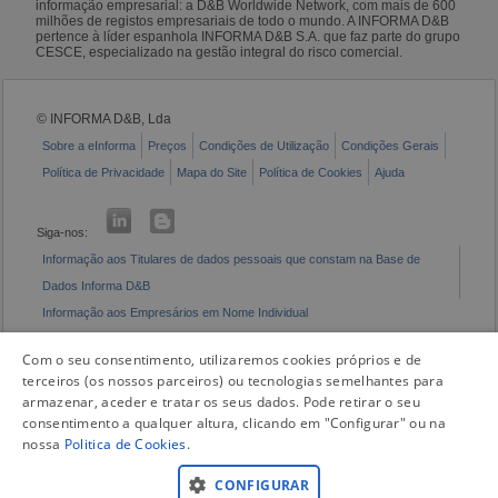
informação empresarial: a D&B Worldwide Network, com mais de 600
milhões de registos empresariais de todo o mundo. A INFORMA D&B
pertence à líder espanhola INFORMA D&B S.A. que faz parte do grupo
CESCE, especializado na gestão integral do risco comercial.
© INFORMA D&B, Lda
Sobre a eInforma
Preços
Condições de Utilização
Condições Gerais
Política de Privacidade
Mapa do Site
Política de Cookies
Ajuda
Siga-nos:
Informação aos Titulares de dados pessoais que constam na Base de
Dados Informa D&B
Informação aos Empresários em Nome Individual
Livro de Reclamações Eletrónico
Com o seu consentimento, utilizaremos cookies próprios e de
terceiros (os nossos parceiros) ou tecnologias semelhantes para
armazenar, aceder e tratar os seus dados. Pode retirar o seu
consentimento a qualquer altura, clicando em "Configurar" ou na
nossa
Politica de Cookies
.
CONFIGURAR