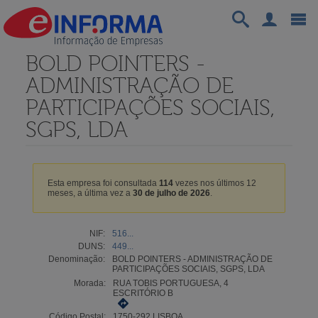
BOLD POINTERS -
ADMINISTRAÇÃO DE
PARTICIPAÇÕES SOCIAIS,
SGPS, LDA
Esta empresa foi consultada
114
vezes nos últimos 12
meses, a última vez a
30 de julho de 2026
.
NIF:
516...
DUNS:
449...
Denominação:
BOLD POINTERS - ADMINISTRAÇÃO DE
PARTICIPAÇÕES SOCIAIS, SGPS, LDA
Morada:
RUA TOBIS PORTUGUESA, 4
ESCRITÓRIO B
Código Postal:
1750-292 LISBOA