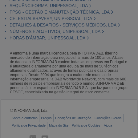
SEQUÊNCIFORMA, UNIPESSOAL, LDA
PPSG - GESTÃO E MANUTENÇÃO TÉCNICA, LDA
CELESTIALBRAVERY, UNIPESSOAL, LDA
DETALHES & DESAFIOS - SERVIÇOS MÉDICOS, LDA
NÚMEROS E ADJETIVOS, UNIPESSOAL, LDA
HORAS D'ÂMBAR, UNIPESSOAL, LDA
A eInforma é uma marca licenciada pela INFORMA D&B, líder no
mercado de informação para negócios há mais de 100 anos. A base
de dados da INFORMA D&B contém todas as empresas em Portugal e
é atualizada diariamente por uma equipa de mais de 50 técnicos
altamente qualificados, através de fontes públicas e das próprias
empresas. Desde 2004 que integra a maior rede mundial de
informação empresarial: a D&B Worldwide Network, com mais de 600
milhões de registos empresariais de todo o mundo. A INFORMA D&B
pertence à líder espanhola INFORMA D&B S.A. que faz parte do grupo
CESCE, especializado na gestão integral do risco comercial.
© INFORMA D&B, Lda
Sobre a eInforma
Preços
Condições de Utilização
Condições Gerais
Política de Privacidade
Mapa do Site
Política de Cookies
Ajuda