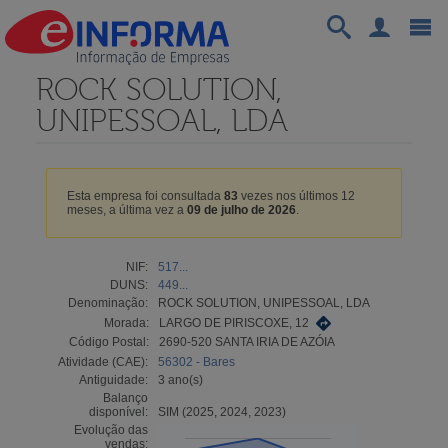
ROCK SOLUTION,
UNIPESSOAL, LDA
Esta empresa foi consultada
83
vezes nos últimos 12
meses, a última vez a
09 de julho de 2026
.
NIF:
517...
DUNS:
449...
Denominação:
ROCK SOLUTION, UNIPESSOAL, LDA
Morada:
LARGO DE PIRISCOXE, 12
Código Postal:
2690-520 SANTA IRIA DE AZÓIA
Atividade (CAE):
56302 - Bares
Antiguidade:
3 ano(s)
Balanço
disponível:
SIM (2025, 2024, 2023)
Evolução das
vendas: