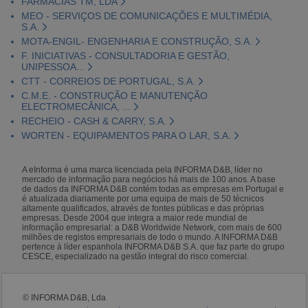
FARMÁCIAS TM, LDA
MEO - SERVIÇOS DE COMUNICAÇÕES E MULTIMÉDIA,
S.A.
MOTA-ENGIL- ENGENHARIA E CONSTRUÇÃO, S.A.
F. INICIATIVAS - CONSULTADORIA E GESTÃO,
UNIPESSOA...
CTT - CORREIOS DE PORTUGAL, S.A.
C.M.E. - CONSTRUÇÃO E MANUTENÇÃO
ELECTROMECÂNICA, ...
RECHEIO - CASH & CARRY, S.A.
WORTEN - EQUIPAMENTOS PARA O LAR, S.A.
A eInforma é uma marca licenciada pela INFORMA D&B, líder no
mercado de informação para negócios há mais de 100 anos. A base
de dados da INFORMA D&B contém todas as empresas em Portugal e
é atualizada diariamente por uma equipa de mais de 50 técnicos
altamente qualificados, através de fontes públicas e das próprias
empresas. Desde 2004 que integra a maior rede mundial de
informação empresarial: a D&B Worldwide Network, com mais de 600
milhões de registos empresariais de todo o mundo. A INFORMA D&B
pertence à líder espanhola INFORMA D&B S.A. que faz parte do grupo
CESCE, especializado na gestão integral do risco comercial.
© INFORMA D&B, Lda