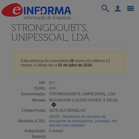
STRONGDOUBTS,
UNIPESSOAL, LDA
Esta empresa foi consultada
29
vezes nos últimos 12
meses, a última vez a
02 de julho de 2026
.
NIF:
517...
DUNS:
449...
Denominação:
STRONGDOUBTS, UNIPESSOAL, LDA
Morada:
RUA MAJOR CALDAS XAVIER, 5 3ºESQ.
Código Postal:
2675-312 ODIVELAS
49330 - Atividades de serviços de
Atividade (CAE):
transporte de passageiros, a pedido, em
veículo com condutor
Antiguidade:
3 ano(s)
Balanço