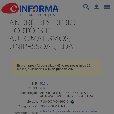
ANDRÉ DESIDÉRIO -
PORTÕES E
AUTOMATISMOS,
UNIPESSOAL, LDA
Esta empresa foi consultada
47
vezes nos últimos 12
meses, a última vez a
16 de julho de 2026
.
NIF:
517...
DUNS:
449...
Denominação:
ANDRÉ DESIDÉRIO - PORTÕES E
AUTOMATISMOS, UNIPESSOAL, LDA
Morada:
RUA DO MOINHO, 6
Código Postal:
2640-566 MAFRA
43992 - Outras atividades especializadas
Atividade (CAE):