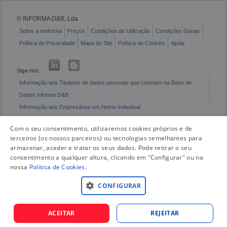
© INFORMA D&B, Lda
Sobre a eInforma
Preços
Condições de Utilização
Condições Gerais
Política de Privacidade
Mapa do Site
Política de Cookies
Ajuda
Siga-nos:
Informação aos Titulares de dados pessoais que constam na Base de
Dados Informa D&B
Informação aos Empresários em Nome Individual
Livro de Reclamações Eletrónico
Com o seu consentimento, utilizaremos cookies próprios e de
terceiros (os nossos parceiros) ou tecnologias semelhantes para
armazenar, aceder e tratar os seus dados. Pode retirar o seu
consentimento a qualquer altura, clicando em "Configurar" ou na
nossa
Politica de Cookies
.
CONFIGURAR
ACEITAR
REJEITAR