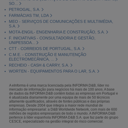
SO...
PETROGAL, S.A.
FARMÁCIAS TM, LDA
MEO - SERVIÇOS DE COMUNICAÇÕES E MULTIMÉDIA,
S.A.
MOTA-ENGIL- ENGENHARIA E CONSTRUÇÃO, S.A.
F. INICIATIVAS - CONSULTADORIA E GESTÃO,
UNIPESSOA...
CTT - CORREIOS DE PORTUGAL, S.A.
C.M.E. - CONSTRUÇÃO E MANUTENÇÃO
ELECTROMECÂNICA, ...
RECHEIO - CASH & CARRY, S.A.
WORTEN - EQUIPAMENTOS PARA O LAR, S.A.
A eInforma é uma marca licenciada pela INFORMA D&B, líder no
mercado de informação para negócios há mais de 100 anos. A base
de dados da INFORMA D&B contém todas as empresas em Portugal e
é atualizada diariamente por uma equipa de mais de 50 técnicos
altamente qualificados, através de fontes públicas e das próprias
empresas. Desde 2004 que integra a maior rede mundial de
informação empresarial: a D&B Worldwide Network, com mais de 600
milhões de registos empresariais de todo o mundo. A INFORMA D&B
pertence à líder espanhola INFORMA D&B S.A. que faz parte do grupo
CESCE, especializado na gestão integral do risco comercial.