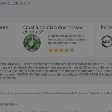
RA O LAR, S.A.
ente
Qual a opinião dos nossos
Prot
clientes?
Registamos as
avaliações
dos nossos clientes
através
da plataforma eKomi!
la INFORMA D&B, líder no mercado de informação para negócios há mais de 100
gal e é atualizada diariamente por uma equipa de mais de 50 técnicos altamente 
sde 2004 que integra a maior rede mundial de informação empresarial: a D&B Wor
todo o mundo. A INFORMA D&B pertence à líder espanhola INFORMA D&B S.A. que 
co comercial.
tórios de empresas internacionais
Relatório de Avaliação de Empresa
CyberSecurity Rep
ABI INFORMA