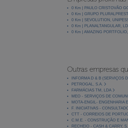
0 Km | PAULO CRISTOVÃO 
0 Km | GRUPO PLURALPREST
0 Km | SEVOLUTION, UNIPES
0 Km | PLANALTANGULAR, L
0 Km | AMAZING PORTFOLIO,
Outras empresas qu
INFORMA D & B (SERVIÇOS D
PETROGAL, S.A.
FARMÁCIAS TM, LDA
MEO - SERVIÇOS DE COMUNI
MOTA-ENGIL- ENGENHARIA E
F. INICIATIVAS - CONSULTAD
CTT - CORREIOS DE PORTUGA
C.M.E. - CONSTRUÇÃO E MA
RECHEIO - CASH & CARRY, S.