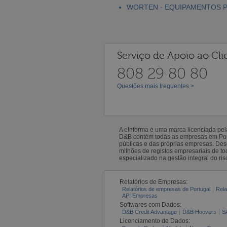
WORTEN - EQUIPAMENTOS PA
Serviço de Apoio ao Cli
808 29 80 80
Questões mais frequentes >
A eInforma é uma marca licenciada pe
D&B contém todas as empresas em Portu
públicas e das próprias empresas. De
milhões de registos empresariais de 
especializado na gestão integral do ris
Relatórios de Empresas:
Relatórios de empresas de Portugal
Rela
API Empresas
Softwares com Dados:
D&B Credit Advantage
D&B Hoovers
S
Licenciamento de Dados: