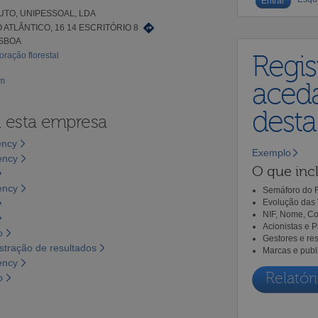
UTO, UNIPESSOAL, LDA
 ATLÂNTICO, 16 14 ESCRITÓRIO 8
ISBOA
oração florestal
Regis
om
aceda
dest
a esta empresa
ency
Exemplo
ency
O que incl
ency
Semáforo do R
Evolução das 
NIF, Nome, Co
Acionistas e 
o
Gestores e re
tração de resultados
Marcas e publ
ency
Relatóri
o