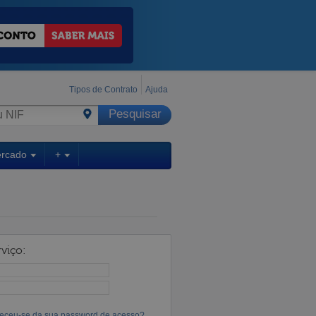
Tipos de Contrato
Ajuda
ercado
+
viço:
eceu-se da sua password de acesso?