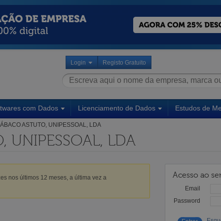
Login
Registo Gratuito
ftwares com Dados
Licenciamento de Dados
Estudos de M
ÁBACO ASTUTO, UNIPESSOAL, LDA
, UNIPESSOAL, LDA
Acesso ao ser
es nos últimos 12 meses, a última vez a
Email
Password
Esqu