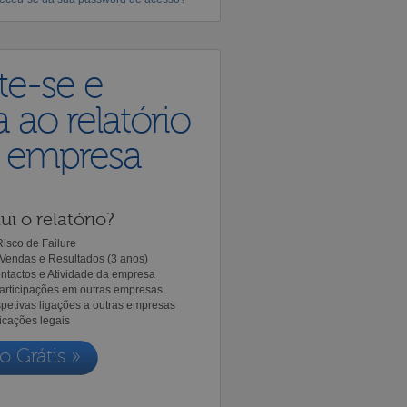
te-se e
 ao relatório
a empresa
ui o relatório?
isco de Failure
Vendas e Resultados (3 anos)
ntactos e Atividade da empresa
Participações em outras empresas
spetivas ligações a outras empresas
icações legais
o Grátis »