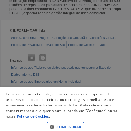
informação empresarial: a D&B Worldwide Network, com mais de 600
milhões de registos empresariais de todo o mundo. A INFORMA D&B
pertence à líder espanhola INFORMA D&B S.A. que faz parte do grupo
CESCE, especializado na gestão integral do risco comercial.
© INFORMA D&B, Lda
Sobre a eInforma
Preços
Condições de Utilização
Condições Gerais
Política de Privacidade
Mapa do Site
Política de Cookies
Ajuda
Siga-nos:
Informação aos Titulares de dados pessoais que constam na Base de
Dados Informa D&B
Informação aos Empresários em Nome Individual
Livro de Reclamações Eletrónico
Com o seu consentimento, utilizaremos cookies próprios e de
terceiros (os nossos parceiros) ou tecnologias semelhantes para
armazenar, aceder e tratar os seus dados. Pode retirar o seu
consentimento a qualquer altura, clicando em "Configurar" ou na
nossa
Politica de Cookies
.
CONFIGURAR