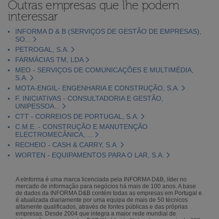
Outras empresas que lhe podem
interessar
INFORMA D & B (SERVIÇOS DE GESTÃO DE EMPRESAS),
SO...
PETROGAL, S.A.
FARMÁCIAS TM, LDA
MEO - SERVIÇOS DE COMUNICAÇÕES E MULTIMÉDIA,
S.A.
MOTA-ENGIL- ENGENHARIA E CONSTRUÇÃO, S.A.
F. INICIATIVAS - CONSULTADORIA E GESTÃO,
UNIPESSOA...
CTT - CORREIOS DE PORTUGAL, S.A.
C.M.E. - CONSTRUÇÃO E MANUTENÇÃO
ELECTROMECÂNICA, ...
RECHEIO - CASH & CARRY, S.A.
WORTEN - EQUIPAMENTOS PARA O LAR, S.A.
A eInforma é uma marca licenciada pela INFORMA D&B, líder no
mercado de informação para negócios há mais de 100 anos. A base
de dados da INFORMA D&B contém todas as empresas em Portugal e
é atualizada diariamente por uma equipa de mais de 50 técnicos
altamente qualificados, através de fontes públicas e das próprias
empresas. Desde 2004 que integra a maior rede mundial de