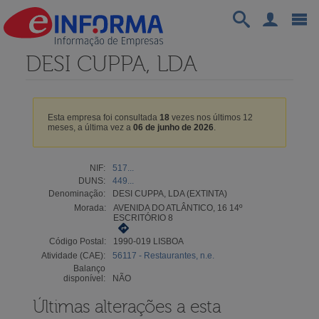
DESI CUPPA, LDA
Esta empresa foi consultada
18
vezes nos últimos 12
meses, a última vez a
06 de junho de 2026
.
NIF:
517...
DUNS:
449...
Denominação:
DESI CUPPA, LDA (EXTINTA)
Morada:
AVENIDA DO ATLÂNTICO, 16 14º
ESCRITÓRIO 8
Código Postal:
1990-019 LISBOA
Atividade (CAE):
56117 - Restaurantes, n.e.
Balanço
disponível:
NÃO
Últimas alterações a esta