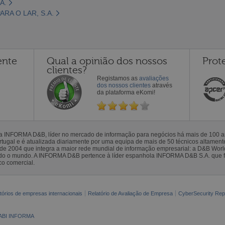
A.
RA O LAR, S.A.
ente
Qual a opinião dos nossos
Prot
clientes?
Registamos as
avaliações
dos nossos clientes
através
da plataforma eKomi!
la INFORMA D&B, líder no mercado de informação para negócios há mais de 100
gal e é atualizada diariamente por uma equipa de mais de 50 técnicos altamente 
sde 2004 que integra a maior rede mundial de informação empresarial: a D&B Wor
todo o mundo. A INFORMA D&B pertence à líder espanhola INFORMA D&B S.A. que 
co comercial.
tórios de empresas internacionais
Relatório de Avaliação de Empresa
CyberSecurity Rep
ABI INFORMA