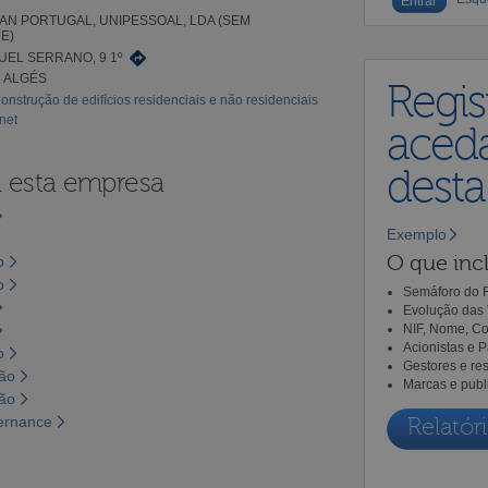
N PORTUGAL, UNIPESSOAL, LDA (SEM
E)
UEL SERRANO, 9 1º
3 ALGÉS
Regis
onstrução de edifícios residenciais e não residenciais
net
aceda
dest
a esta empresa
Exemplo
O que incl
o
o
Semáforo do R
Evolução das 
NIF, Nome, Co
Acionistas e 
o
Gestores e re
são
Marcas e publ
são
vernance
Relatóri