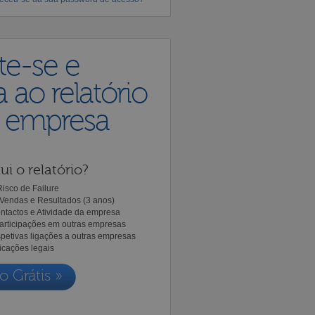
te-se e
 ao relatório
a empresa
ui o relatório?
isco de Failure
Vendas e Resultados (3 anos)
ntactos e Atividade da empresa
Participações em outras empresas
spetivas ligações a outras empresas
icações legais
o Grátis »