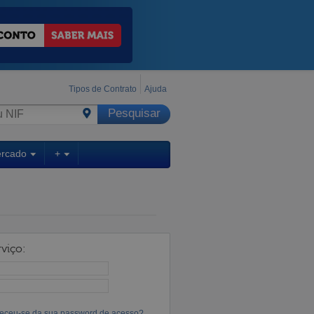
Tipos de Contrato
Ajuda
ercado
+
viço:
eceu-se da sua password de acesso?