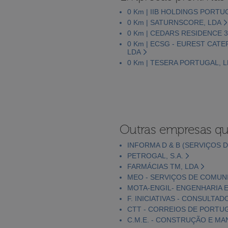
0 Km | IIB HOLDINGS PORTUG
0 Km | SATURNSCORE, LDA
0 Km | CEDARS RESIDENCE 3
0 Km | ECSG - EUREST CAT
LDA
0 Km | TESERA PORTUGAL, 
Outras empresas qu
INFORMA D & B (SERVIÇOS D
PETROGAL, S.A.
FARMÁCIAS TM, LDA
MEO - SERVIÇOS DE COMUNI
MOTA-ENGIL- ENGENHARIA E
F. INICIATIVAS - CONSULTAD
CTT - CORREIOS DE PORTUGA
C.M.E. - CONSTRUÇÃO E MA