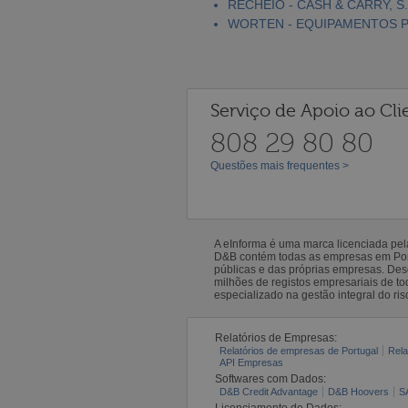
RECHEIO - CASH & CARRY, S.
WORTEN - EQUIPAMENTOS PA
Serviço de Apoio ao Cli
808 29 80 80
Questões mais frequentes >
A eInforma é uma marca licenciada pe
D&B contém todas as empresas em Portu
públicas e das próprias empresas. De
milhões de registos empresariais de 
especializado na gestão integral do ris
Relatórios de Empresas:
Relatórios de empresas de Portugal
Rela
API Empresas
Softwares com Dados:
D&B Credit Advantage
D&B Hoovers
S
Licenciamento de Dados: