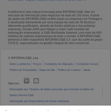
A eInforma é uma marca licenciada pela INFORMA D&B, líder no
mercado de informação para negócios há mais de 100 anos. A base
de dados da INFORMA D&B contém todas as empresas em Portugal e
é atualizada diariamente por uma equipa de mais de 50 técnicos
altamente qualificados, através de fontes públicas e das próprias
empresas. Desde 2004 que integra a maior rede mundial de
informação empresarial: a D&B Worldwide Network, com mais de 600
milhões de registos empresariais de todo o mundo. A INFORMA D&B
pertence à líder espanhola INFORMA D&B S.A. que faz parte do grupo
CESCE, especializado na gestão integral do risco comercial.
© INFORMA D&B, Lda
Sobre a eInforma
Preços
Condições de Utilização
Condições Gerais
Política de Privacidade
Mapa do Site
Política de Cookies
Ajuda
Siga-nos:
Informação aos Titulares de dados pessoais que constam na Base de
Dados Informa D&B
Informação aos Empresários em Nome Individual
Livro de Reclamações Eletrónico