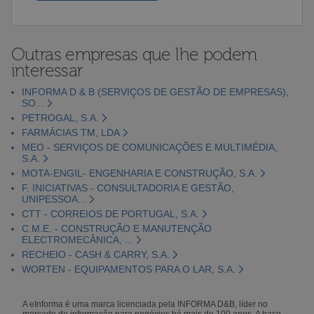
Outras empresas que lhe podem
interessar
INFORMA D & B (SERVIÇOS DE GESTÃO DE EMPRESAS),
SO...
PETROGAL, S.A.
FARMÁCIAS TM, LDA
MEO - SERVIÇOS DE COMUNICAÇÕES E MULTIMÉDIA,
S.A.
MOTA-ENGIL- ENGENHARIA E CONSTRUÇÃO, S.A.
F. INICIATIVAS - CONSULTADORIA E GESTÃO,
UNIPESSOA...
CTT - CORREIOS DE PORTUGAL, S.A.
C.M.E. - CONSTRUÇÃO E MANUTENÇÃO
ELECTROMECÂNICA, ...
RECHEIO - CASH & CARRY, S.A.
WORTEN - EQUIPAMENTOS PARA O LAR, S.A.
A eInforma é uma marca licenciada pela INFORMA D&B, líder no
mercado de informação para negócios há mais de 100 anos. A base