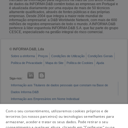
de dados da INFORMA D&B contém todas as empresas em Portugal e
é atualizada diariamente por uma equipa de mais de 50 técnicos
altamente qualificados, através de fontes públicas e das próprias
empresas. Desde 2004 que integra a maior rede mundial de
informação empresarial: a D&B Worldwide Network, com mais de 600
milhões de registos empresariais de todo o mundo. A INFORMA D&B
pertence à líder espanhola INFORMA D&B S.A. que faz parte do grupo
CESCE, especializado na gestão integral do risco comercial.
© INFORMA D&B, Lda
Sobre a eInforma
Preços
Condições de Utilização
Condições Gerais
Política de Privacidade
Mapa do Site
Política de Cookies
Ajuda
Siga-nos:
Informação aos Titulares de dados pessoais que constam na Base de
Dados Informa D&B
Informação aos Empresários em Nome Individual
Livro de Reclamações Eletrónico
Com o seu consentimento, utilizaremos cookies próprios e de
terceiros (os nossos parceiros) ou tecnologias semelhantes para
armazenar, aceder e tratar os seus dados. Pode retirar o seu
consentimento a qualquer altura, clicando em "Configurar" ou na