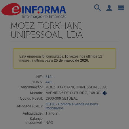
MOEZ TORKHANI,
UNIPESSOAL, LDA
Esta empresa foi consultada
10
vezes nos últimos 12
meses, a última vez a
25 de março de 2026
.
NIF:
518...
DUNS:
449...
Denominação:
MOEZ TORKHANI, UNIPESSOAL, LDA
Morada:
AVENIDA 5 DE OUTUBRO, 148 3G
Código Postal:
2900-309 SETÚBAL
68110 - Compra e venda de bens
Atividade (CAE):
imobiliários
Antiguidade:
1 ano(s)
Balanço
disponível:
NÃO