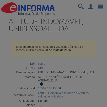
ATITUDE INDOMÁVEL,
UNIPESSOAL, LDA
Esta empresa foi consultada
9
vezes nos últimos 12
meses, a última vez a
28 de maio de 2026
.
NIF:
518...
DUNS:
449...
Denominação:
ATITUDE INDOMÁVEL, UNIPESSOAL, LDA
Morada:
AVENIDA ANTÓNIO AUGUSTO DE
AGUIAR, 21 1º
Código Postal:
1050-012 LISBOA
47811 - Comércio a retalho de veículos
Atividade (CAE):
automóveis ligeiros
Antiguidade:
1 ano(s)
Balanço