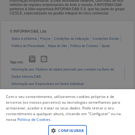
informação empresarial: a D&B Worldwide Network, com mais de 600
milhões de registos empresariais de todo o mundo. A INFORMA D&B
pertence à líder espanhola INFORMA D&B S.A. que faz parte do grupo
CESCE, especializado na gestão integral do risco comercial.
© INFORMA D&B, Lda
Sobre a eInforma
Preços
Condições de Utilização
Condições Gerais
Política de Privacidade
Mapa do Site
Política de Cookies
Ajuda
Siga-nos:
Informação aos Titulares de dados pessoais que constam na Base de
Dados Informa D&B
Informação aos Empresários em Nome Individual
Livro de Reclamações Eletrónico
Com o seu consentimento, utilizaremos cookies próprios e de
terceiros (os nossos parceiros) ou tecnologias semelhantes para
armazenar, aceder e tratar os seus dados. Pode retirar o seu
consentimento a qualquer altura, clicando em "Configurar" ou na
nossa
Politica de Cookies
.
CONFIGURAR