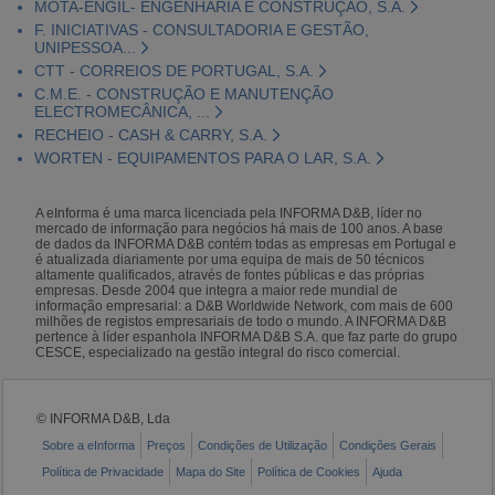
MOTA-ENGIL- ENGENHARIA E CONSTRUÇÃO, S.A.
F. INICIATIVAS - CONSULTADORIA E GESTÃO,
UNIPESSOA...
CTT - CORREIOS DE PORTUGAL, S.A.
C.M.E. - CONSTRUÇÃO E MANUTENÇÃO
ELECTROMECÂNICA, ...
RECHEIO - CASH & CARRY, S.A.
WORTEN - EQUIPAMENTOS PARA O LAR, S.A.
A eInforma é uma marca licenciada pela INFORMA D&B, líder no
mercado de informação para negócios há mais de 100 anos. A base
de dados da INFORMA D&B contém todas as empresas em Portugal e
é atualizada diariamente por uma equipa de mais de 50 técnicos
altamente qualificados, através de fontes públicas e das próprias
empresas. Desde 2004 que integra a maior rede mundial de
informação empresarial: a D&B Worldwide Network, com mais de 600
milhões de registos empresariais de todo o mundo. A INFORMA D&B
pertence à líder espanhola INFORMA D&B S.A. que faz parte do grupo
CESCE, especializado na gestão integral do risco comercial.
© INFORMA D&B, Lda
Sobre a eInforma
Preços
Condições de Utilização
Condições Gerais
Política de Privacidade
Mapa do Site
Política de Cookies
Ajuda