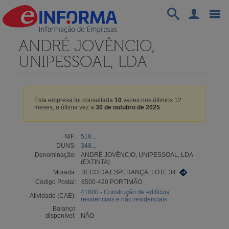
ANDRÉ JOVÊNCIO,
UNIPESSOAL, LDA
Esta empresa foi consultada
10
vezes nos últimos 12
meses, a última vez a
30 de outubro de 2025
.
NIF:
518...
DUNS:
348...
Denominação:
ANDRÉ JOVÊNCIO, UNIPESSOAL, LDA
(EXTINTA)
Morada:
BECO DA ESPERANÇA, LOTE 34
Código Postal:
8500-420 PORTIMÃO
41000 - Construção de edifícios
Atividade (CAE):
residenciais e não residenciais
Balanço
disponível:
NÃO