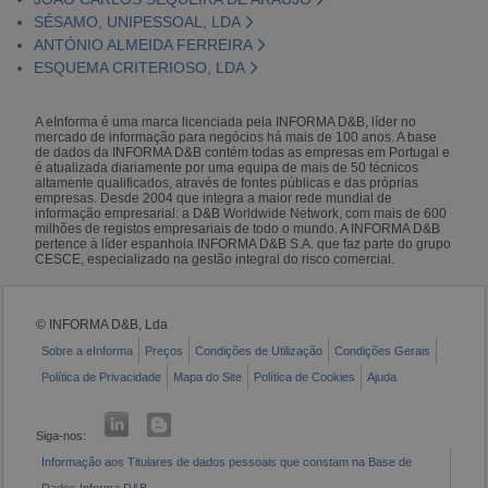
SÉSAMO, UNIPESSOAL, LDA
ANTÓNIO ALMEIDA FERREIRA
ESQUEMA CRITERIOSO, LDA
A eInforma é uma marca licenciada pela INFORMA D&B, líder no
mercado de informação para negócios há mais de 100 anos. A base
de dados da INFORMA D&B contém todas as empresas em Portugal e
é atualizada diariamente por uma equipa de mais de 50 técnicos
altamente qualificados, através de fontes públicas e das próprias
empresas. Desde 2004 que integra a maior rede mundial de
informação empresarial: a D&B Worldwide Network, com mais de 600
milhões de registos empresariais de todo o mundo. A INFORMA D&B
pertence à líder espanhola INFORMA D&B S.A. que faz parte do grupo
CESCE, especializado na gestão integral do risco comercial.
© INFORMA D&B, Lda
Sobre a eInforma
Preços
Condições de Utilização
Condições Gerais
Política de Privacidade
Mapa do Site
Política de Cookies
Ajuda
Siga-nos:
Informação aos Titulares de dados pessoais que constam na Base de
Dados Informa D&B