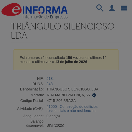
TRIÂNGULO SILENCIOSO,
LDA
Esta empresa foi consultada
159
vezes nos últimos 12
meses, a última vez a
13 de julho de 2026
.
NIF:
518...
DUNS:
348...
Denominação:
TRIÂNGULO SILENCIOSO, LDA
Morada:
RUA MÁRIO VALENÇA, 66
Código Postal:
4715-206 BRAGA
41000 - Construção de edifícios
Atividade (CAE):
residenciais e não residenciais
Antiguidade:
0 ano(s)
Balanço
disponível:
SIM (2025)