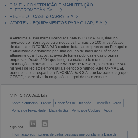
C.M.E. - CONSTRUÇÃO E MANUTENÇÃO
ELECTROMECÂNICA, ...
RECHEIO - CASH & CARRY, S.A.
WORTEN - EQUIPAMENTOS PARA O LAR, S.A.
A eInforma é uma marca licenciada pela INFORMA D&B, líder no
mercado de informação para negócios há mais de 100 anos. A base
de dados da INFORMA D&B contém todas as empresas em Portugal e
é atualizada diariamente por uma equipa de mais de 50 técnicos
altamente qualificados, através de fontes públicas e das próprias
empresas. Desde 2004 que integra a maior rede mundial de
informação empresarial: a D&B Worldwide Network, com mais de 600
milhões de registos empresariais de todo o mundo. A INFORMA D&B
pertence à líder espanhola INFORMA D&B S.A. que faz parte do grupo
CESCE, especializado na gestão integral do risco comercial.
© INFORMA D&B, Lda
Sobre a eInforma
Preços
Condições de Utilização
Condições Gerais
Política de Privacidade
Mapa do Site
Política de Cookies
Ajuda
Siga-nos:
Informação aos Titulares de dados pessoais que constam na Base de