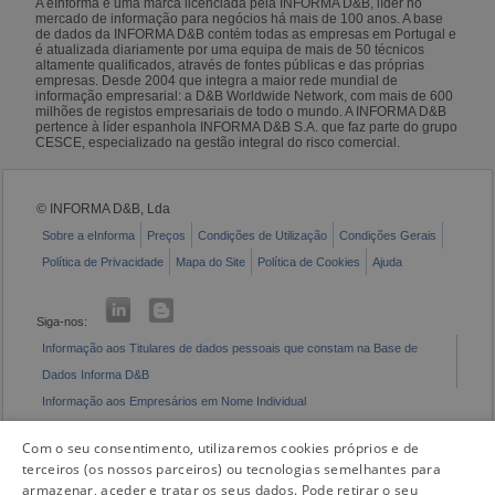
A eInforma é uma marca licenciada pela INFORMA D&B, líder no
mercado de informação para negócios há mais de 100 anos. A base
de dados da INFORMA D&B contém todas as empresas em Portugal e
é atualizada diariamente por uma equipa de mais de 50 técnicos
altamente qualificados, através de fontes públicas e das próprias
empresas. Desde 2004 que integra a maior rede mundial de
informação empresarial: a D&B Worldwide Network, com mais de 600
milhões de registos empresariais de todo o mundo. A INFORMA D&B
pertence à líder espanhola INFORMA D&B S.A. que faz parte do grupo
CESCE, especializado na gestão integral do risco comercial.
© INFORMA D&B, Lda
Sobre a eInforma
Preços
Condições de Utilização
Condições Gerais
Política de Privacidade
Mapa do Site
Política de Cookies
Ajuda
Siga-nos:
Informação aos Titulares de dados pessoais que constam na Base de
Dados Informa D&B
Informação aos Empresários em Nome Individual
Livro de Reclamações Eletrónico
Com o seu consentimento, utilizaremos cookies próprios e de
terceiros (os nossos parceiros) ou tecnologias semelhantes para
armazenar, aceder e tratar os seus dados. Pode retirar o seu