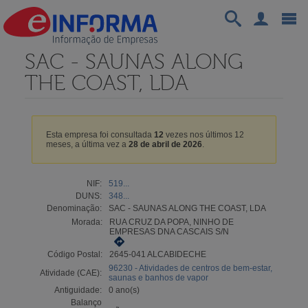
SAC - SAUNAS ALONG
THE COAST, LDA
Esta empresa foi consultada
12
vezes nos últimos 12
meses, a última vez a
28 de abril de 2026
.
NIF:
519...
DUNS:
348...
Denominação:
SAC - SAUNAS ALONG THE COAST, LDA
Morada:
RUA CRUZ DA POPA, NINHO DE
EMPRESAS DNA CASCAIS S/N
Código Postal:
2645-041 ALCABIDECHE
96230 - Atividades de centros de bem-estar,
Atividade (CAE):
saunas e banhos de vapor
Antiguidade:
0 ano(s)
Balanço