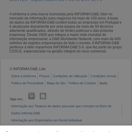
A eInforma é uma marca licenciada pela INFORMA D&B, líder no
mercado de informação para negócios há mais de 100 anos. A base
de dados da INFORMA D&B contém todas as empresas em Portugal e
é atualizada diariamente por uma equipa de mais de 50 técnicos
altamente qualificados, através de fontes públicas e das próprias
empresas. Desde 2004 que integra a maior rede mundial de
informação empresarial: a D&B Worldwide Network, com mais de 600
milhões de registos empresariais de todo o mundo. A INFORMA D&B
pertence à líder espanhola INFORMA D&B S.A. que faz parte do grupo
CESCE, especializado na gestão integral do risco comercial.
© INFORMA D&B, Lda
Sobre a eInforma
Preços
Condições de Utilização
Condições Gerais
Política de Privacidade
Mapa do Site
Política de Cookies
Ajuda
Siga-nos:
Informação aos Titulares de dados pessoais que constam na Base de
Dados Informa D&B
Informação aos Empresários em Nome Individual
Livro de Reclamações Eletrónico