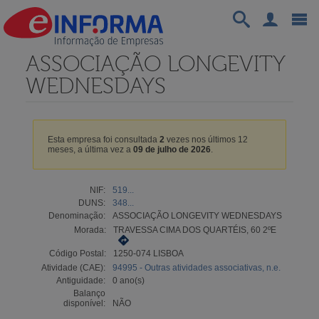
ASSOCIAÇÃO LONGEVITY
WEDNESDAYS
Esta empresa foi consultada
2
vezes nos últimos 12
meses, a última vez a
09 de julho de 2026
.
NIF:
519...
DUNS:
348...
Denominação:
ASSOCIAÇÃO LONGEVITY WEDNESDAYS
Morada:
TRAVESSA CIMA DOS QUARTÉIS, 60 2ºE
Código Postal:
1250-074 LISBOA
Atividade (CAE):
94995 - Outras atividades associativas, n.e.
Antiguidade:
0 ano(s)
Balanço
disponível:
NÃO