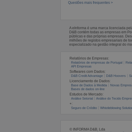
Questões mais frequentes >
A eInforma é uma marca licenciada pe
D&B contém todas as empresas em Portu
públicas e das próprias empresas. De
milhões de registos empresariais de 
especializado na gestão integral do ris
Relatórios de Empresas:
Relatórios de empresas de Portugal
Rela
API Empresas
Softwares com Dados:
D&B Credit Advantage
D&B Hoovers
S
Licenciamento de Dados:
Base de Dados à Medida
Novas Empres
Bases de dados on-line
Estudos de Mercado:
Análise Setorial
Análise do Tecido Empres
+:
Seguro de Crédito
Whistleblowing Solutio
© INFORMA D&B, Lda