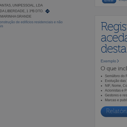
ANTAS, UNIPESSOAL, LDA
DA LIBERDADE, 1 3ºB DTO.
9 MARINHA GRANDE
onstrução de edifícios residenciais e não
Regis
is
aceda
dest
Exemplo
O que incl
Semáforo do R
Evolução das 
NIF, Nome, Co
Acionistas e 
Gestores e re
Marcas e publ
Relatóri