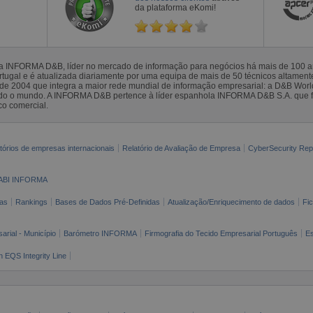
da plataforma eKomi!
la INFORMA D&B, líder no mercado de informação para negócios há mais de 100
gal e é atualizada diariamente por uma equipa de mais de 50 técnicos altamente 
sde 2004 que integra a maior rede mundial de informação empresarial: a D&B Wor
todo o mundo. A INFORMA D&B pertence à líder espanhola INFORMA D&B S.A. que 
co comercial.
tórios de empresas internacionais
Relatório de Avaliação de Empresa
CyberSecurity Rep
ABI INFORMA
as
Rankings
Bases de Dados Pré-Definidas
Atualização/Enriquecimento de dados
Fi
arial - Município
Barómetro INFORMA
Firmografia do Tecido Empresarial Português
Es
n EQS Integrity Line