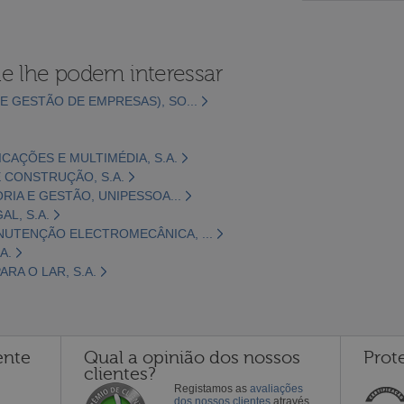
e lhe podem interessar
E GESTÃO DE EMPRESAS), SO...
CAÇÕES E MULTIMÉDIA, S.A.
 CONSTRUÇÃO, S.A.
ORIA E GESTÃO, UNIPESSOA...
L, S.A.
NUTENÇÃO ELECTROMECÂNICA, ...
A.
RA O LAR, S.A.
ente
Qual a opinião dos nossos
Prot
clientes?
Registamos as
avaliações
dos nossos clientes
através