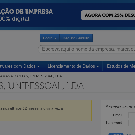
Login
Registo Gratuito
ftwares com Dados
Licenciamento de Dados
Estudos de M
AMANA DANTAS, UNIPESSOAL, LDA
, UNIPESSOAL, LDA
Acesso ao ser
s nos últimos 12 meses, a última vez a
Email
Password
Esqu