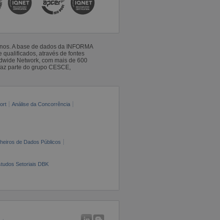
 anos. A base de dados da INFORMA
qualificados, através de fontes
ldwide Network, com mais de 600
faz parte do grupo CESCE,
ort
Análise da Concorrência
cheiros de Dados Públicos
tudos Setoriais DBK