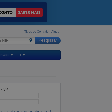
Tipos de Contrato
Ajuda
ercado
+
viço:
eceu-se da sua password de acesso?