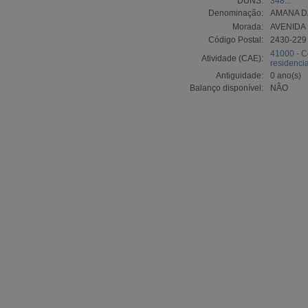
DUNS:
348...
Denominação:
AMANA D
Morada:
AVENIDA 
Código Postal:
2430-22
41000 - C
Atividade (CAE):
residencia
Antiguidade:
0 ano(s)
Balanço disponível:
NÃO