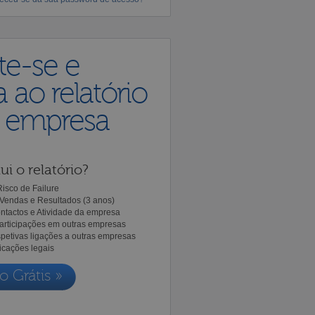
te-se e
 ao relatório
a empresa
ui o relatório?
isco de Failure
Vendas e Resultados (3 anos)
ntactos e Atividade da empresa
Participações em outras empresas
spetivas ligações a outras empresas
icações legais
o Grátis »