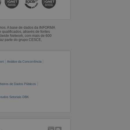
 anos. A base de dados da INFORMA
qualificados, através de fontes
ldwide Network, com mais de 600
faz parte do grupo CESCE,
ort
Análise da Concorrência
cheiros de Dados Públicos
tudos Setoriais DBK