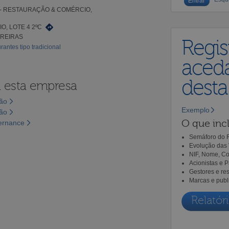
- RESTAURAÇÃO & COMÉRCIO,
IO, LOTE 4 2ºC
RREIRAS
Regis
rantes tipo tradicional
aceda
dest
a esta empresa
são
Exemplo
são
O que incl
vernance
Semáforo do R
Evolução das 
NIF, Nome, Co
Acionistas e 
Gestores e re
Marcas e publ
Relatóri