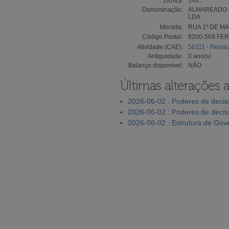
DUNS:
348...
Denominação:
ALMAREADO 
LDA
Morada:
RUA 1º DE MA
Código Postal:
8200-569 FE
Atividade (CAE):
56111 - Restau
Antiguidade:
0 ano(s)
Balanço disponível:
NÃO
Últimas alterações 
2026-06-02 : Poderes de deci
2026-06-02 : Poderes de deci
2026-06-02 : Estrutura de Go