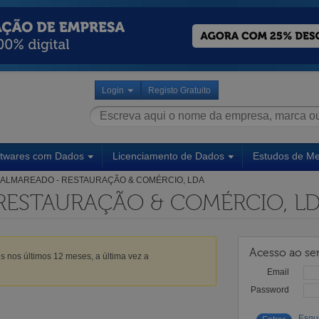
Login
Registo Gratuito
ftwares com Dados
Licenciamento de Dados
Estudos de M
ALMAREADO - RESTAURAÇÃO & COMÉRCIO, LDA
RESTAURAÇÃO & COMÉRCIO, L
Acesso ao ser
s nos últimos 12 meses, a última vez a
Email
Password
Esqu