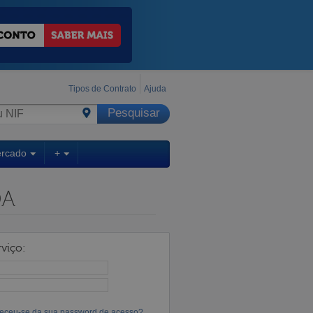
Tipos de Contrato
Ajuda
ercado
+
DA
viço:
eceu-se da sua password de acesso?