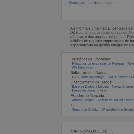
Questões mais frequentes >
A eInforma é uma marca licenciada pe
D&B contém todas as empresas em Portu
públicas e das próprias empresas. De
milhões de registos empresariais de 
especializado na gestão integral do ris
Relatórios de Empresas:
Relatórios de empresas de Portugal
Rela
API Empresas
Softwares com Dados:
D&B Credit Advantage
D&B Hoovers
S
Licenciamento de Dados:
Base de Dados à Medida
Novas Empres
Bases de dados on-line
Estudos de Mercado:
Análise Setorial
Análise do Tecido Empres
+:
Seguro de Crédito
Whistleblowing Solutio
© INFORMA D&B, Lda