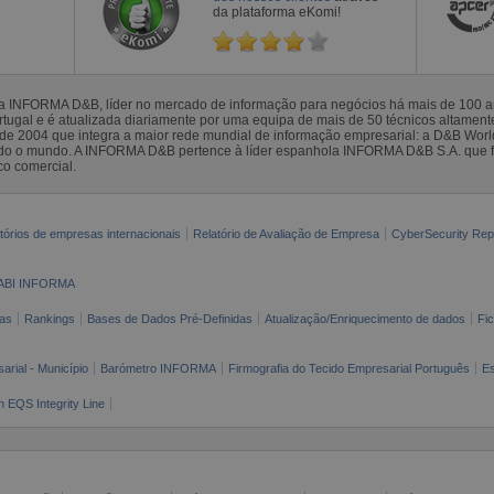
da plataforma eKomi!
la INFORMA D&B, líder no mercado de informação para negócios há mais de 100
gal e é atualizada diariamente por uma equipa de mais de 50 técnicos altamente 
sde 2004 que integra a maior rede mundial de informação empresarial: a D&B Wor
todo o mundo. A INFORMA D&B pertence à líder espanhola INFORMA D&B S.A. que 
co comercial.
tórios de empresas internacionais
Relatório de Avaliação de Empresa
CyberSecurity Rep
ABI INFORMA
as
Rankings
Bases de Dados Pré-Definidas
Atualização/Enriquecimento de dados
Fi
arial - Município
Barómetro INFORMA
Firmografia do Tecido Empresarial Português
Es
n EQS Integrity Line