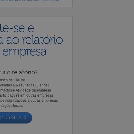
te-se e
 ao relatório
a empresa
ui o relatório?
isco de Failure
Vendas e Resultados (3 anos)
ntactos e Atividade da empresa
Participações em outras empresas
spetivas ligações a outras empresas
icações legais
o Grátis »