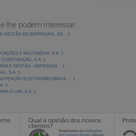
e lhe podem interessar
E GESTÃO DE EMPRESAS), SO...
CAÇÕES E MULTIMÉDIA, S.A.
 CONSTRUÇÃO, S.A.
ORIA E GESTÃO, UNIPESSOA...
L, S.A.
NUTENÇÃO ELECTROMECÂNICA, ...
A.
RA O LAR, S.A.
ente
Qual a opinião dos nossos
Prot
clientes?
Registamos as
avaliações
dos nossos clientes
através