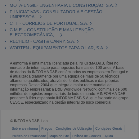
MOTA-ENGIL- ENGENHARIA E CONSTRUÇÃO, S.A.
F. INICIATIVAS - CONSULTADORIA E GESTÃO,
UNIPESSOA...
CTT - CORREIOS DE PORTUGAL, S.A.
C.M.E. - CONSTRUÇÃO E MANUTENÇÃO
ELECTROMECÂNICA, ...
RECHEIO - CASH & CARRY, S.A.
WORTEN - EQUIPAMENTOS PARA O LAR, S.A.
A eInforma é uma marca licenciada pela INFORMA D&B, líder no
mercado de informação para negócios há mais de 100 anos. A base
de dados da INFORMA D&B contém todas as empresas em Portugal e
é atualizada diariamente por uma equipa de mais de 50 técnicos
altamente qualificados, através de fontes públicas e das próprias
empresas. Desde 2004 que integra a maior rede mundial de
informação empresarial: a D&B Worldwide Network, com mais de 600
milhões de registos empresariais de todo o mundo. A INFORMA D&B
pertence à líder espanhola INFORMA D&B S.A. que faz parte do grupo
CESCE, especializado na gestão integral do risco comercial.
© INFORMA D&B, Lda
Sobre a eInforma
Preços
Condições de Utilização
Condições Gerais
Política de Privacidade
Mapa do Site
Política de Cookies
Ajuda