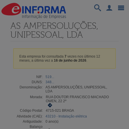
AS AMPERSOLUÇÕES,
UNIPESSOAL, LDA
Esta empresa foi consultada
7
vezes nos últimos 12
meses, a última vez a
16 de junho de 2026
.
NIF:
519...
DUNS:
348...
Denominação:
AS AMPERSOLUÇÕES, UNIPESSOAL,
LDA
Morada:
RUA DOUTOR FRANCISCO MACHADO
OWEN, 22 2º
Código Postal:
4715-021 BRAGA
Atividade (CAE):
43210 - Instalação elétrica
Antiguidade:
0 ano(s)
Balanço