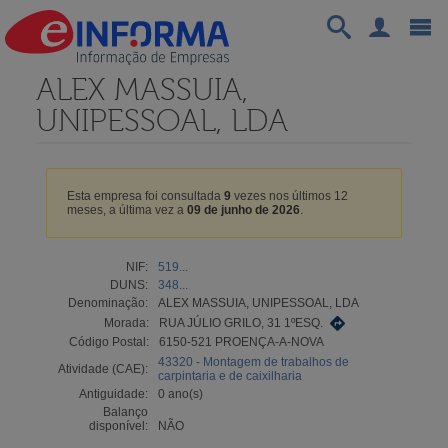
ALEX MASSUIA,
UNIPESSOAL, LDA
Esta empresa foi consultada
9
vezes nos últimos 12
meses, a última vez a
09 de junho de 2026
.
NIF:
519...
DUNS:
348...
Denominação:
ALEX MASSUIA, UNIPESSOAL, LDA
Morada:
RUA JÚLIO GRILO, 31 1ºESQ.
Código Postal:
6150-521 PROENÇA-A-NOVA
43320 - Montagem de trabalhos de
Atividade (CAE):
carpintaria e de caixilharia
Antiguidade:
0 ano(s)
Balanço
disponível:
NÃO