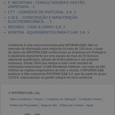
F. INICIATIVAS - CONSULTADORIA E GESTÃO,
UNIPESSOA...
CTT - CORREIOS DE PORTUGAL, S.A.
C.M.E. - CONSTRUÇÃO E MANUTENÇÃO
ELECTROMECÂNICA, ...
RECHEIO - CASH & CARRY, S.A.
WORTEN - EQUIPAMENTOS PARA O LAR, S.A.
A eInforma é uma marca licenciada pela INFORMA D&B, líder no
mercado de informação para negócios há mais de 100 anos. A base
de dados da INFORMA D&B contém todas as empresas em Portugal e
é atualizada diariamente por uma equipa de mais de 50 técnicos
altamente qualificados, através de fontes públicas e das próprias
empresas. Desde 2004 que integra a maior rede mundial de
informação empresarial: a D&B Worldwide Network, com mais de 600
milhões de registos empresariais de todo o mundo. A INFORMA D&B
pertence à líder espanhola INFORMA D&B S.A. que faz parte do grupo
CESCE, especializado na gestão integral do risco comercial.
© INFORMA D&B, Lda
Sobre a eInforma
Preços
Condições de Utilização
Condições Gerais
Política de Privacidade
Mapa do Site
Política de Cookies
Ajuda