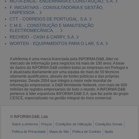
MOTA-ENGIL- ENGENHARIA E CONSTRUÇÃO, S.A.
F. INICIATIVAS - CONSULTADORIA E GESTÃO,
UNIPESSOA...
CTT - CORREIOS DE PORTUGAL, S.A.
C.M.E. - CONSTRUÇÃO E MANUTENÇÃO
ELECTROMECÂNICA, ...
RECHEIO - CASH & CARRY, S.A.
WORTEN - EQUIPAMENTOS PARA O LAR, S.A.
A eInforma é uma marca licenciada pela INFORMA D&B, líder no
mercado de informação para negócios há mais de 100 anos. A base
de dados da INFORMA D&B contém todas as empresas em Portugal e
é atualizada diariamente por uma equipa de mais de 50 técnicos
altamente qualificados, através de fontes públicas e das próprias
empresas. Desde 2004 que integra a maior rede mundial de
informação empresarial: a D&B Worldwide Network, com mais de 600
milhões de registos empresariais de todo o mundo. A INFORMA D&B
pertence à líder espanhola INFORMA D&B S.A. que faz parte do grupo
CESCE, especializado na gestão integral do risco comercial.
© INFORMA D&B, Lda
Sobre a eInforma
Preços
Condições de Utilização
Condições Gerais
Política de Privacidade
Mapa do Site
Política de Cookies
Ajuda