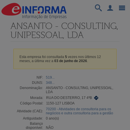
ANSANTO - CONSULTING,
UNIPESSOAL, LDA
Esta empresa foi consultada
5
vezes nos últimos 12
meses, a última vez a
03 de junho de 2026
.
NIF:
519...
DUNS:
348...
Denominação:
ANSANTO - CONSULTING, UNIPESSOAL,
LDA
Morada:
RUA DO DESTERRO, 17 4ºB
Código Postal:
1150-127 LISBOA
70200 - Atividades de consultoria para os
Atividade (CAE):
negócios e outra consultoria para a gestão
Antiguidade:
0 ano(s)
Balanço
disponível:
NÃO