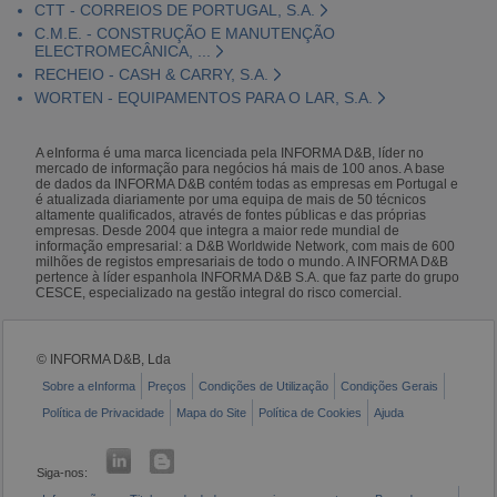
CTT - CORREIOS DE PORTUGAL, S.A.
C.M.E. - CONSTRUÇÃO E MANUTENÇÃO
ELECTROMECÂNICA, ...
RECHEIO - CASH & CARRY, S.A.
WORTEN - EQUIPAMENTOS PARA O LAR, S.A.
A eInforma é uma marca licenciada pela INFORMA D&B, líder no
mercado de informação para negócios há mais de 100 anos. A base
de dados da INFORMA D&B contém todas as empresas em Portugal e
é atualizada diariamente por uma equipa de mais de 50 técnicos
altamente qualificados, através de fontes públicas e das próprias
empresas. Desde 2004 que integra a maior rede mundial de
informação empresarial: a D&B Worldwide Network, com mais de 600
milhões de registos empresariais de todo o mundo. A INFORMA D&B
pertence à líder espanhola INFORMA D&B S.A. que faz parte do grupo
CESCE, especializado na gestão integral do risco comercial.
© INFORMA D&B, Lda
Sobre a eInforma
Preços
Condições de Utilização
Condições Gerais
Política de Privacidade
Mapa do Site
Política de Cookies
Ajuda
Siga-nos: