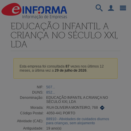
EDUCAÇÃO INFANTIL A
CRIANÇA NO SÉCULO XXI,
LDA
Esta empresa foi consultada
87
vezes nos últimos 12
meses, a última vez a
29 de julho de 2026
.
NIF:
507...
DUNS:
852...
Denominação:
EDUCAÇÃO INFANTIL A CRIANÇA NO
SÉCULO XXI, LDA
Morada:
RUA OLIVEIRA MONTEIRO, 768
Código Postal:
4050-441 PORTO
88910 - Atividades de cuidados diurnos
Atividade (CAE):
para crianças, sem alojamento
Antiguidade:
19 ano(s)