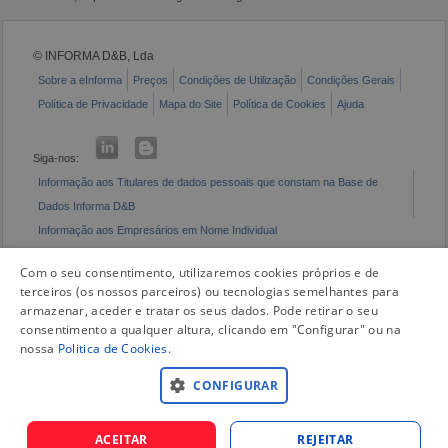
© INFORMA D&B, Lda
Sobre a eInforma
Preços
Condições de Utilização
Condições Gerais
Política de Privacidade
Mapa do Site
Política de Cookies
Ajuda
Siga-nos:
Informação aos Titulares de dados pessoais que constam na Base de
Dados Informa D&B
Informação aos Empresários em Nome Individual
Livro de Reclamações Eletrónico
Com o seu consentimento, utilizaremos cookies próprios e de
terceiros (os nossos parceiros) ou tecnologias semelhantes para
armazenar, aceder e tratar os seus dados. Pode retirar o seu
consentimento a qualquer altura, clicando em "Configurar" ou na
nossa
Politica de Cookies
.
CONFIGURAR
ACEITAR
REJEITAR