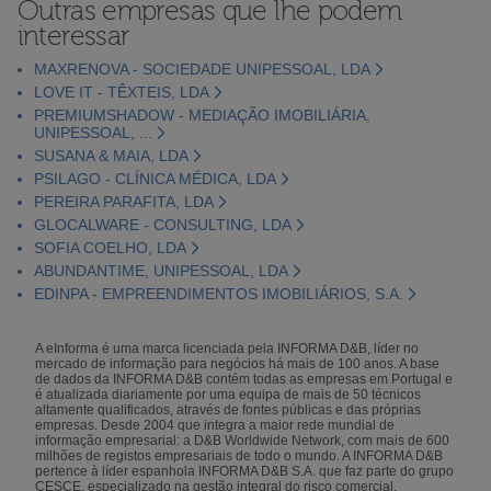
Outras empresas que lhe podem
interessar
MAXRENOVA - SOCIEDADE UNIPESSOAL, LDA
LOVE IT - TÊXTEIS, LDA
PREMIUMSHADOW - MEDIAÇÃO IMOBILIÁRIA,
UNIPESSOAL, ...
SUSANA & MAIA, LDA
PSILAGO - CLÍNICA MÉDICA, LDA
PEREIRA PARAFITA, LDA
GLOCALWARE - CONSULTING, LDA
SOFIA COELHO, LDA
ABUNDANTIME, UNIPESSOAL, LDA
EDINPA - EMPREENDIMENTOS IMOBILIÁRIOS, S.A.
A eInforma é uma marca licenciada pela INFORMA D&B, líder no
mercado de informação para negócios há mais de 100 anos. A base
de dados da INFORMA D&B contém todas as empresas em Portugal e
é atualizada diariamente por uma equipa de mais de 50 técnicos
altamente qualificados, através de fontes públicas e das próprias
empresas. Desde 2004 que integra a maior rede mundial de
informação empresarial: a D&B Worldwide Network, com mais de 600
milhões de registos empresariais de todo o mundo. A INFORMA D&B
pertence à líder espanhola INFORMA D&B S.A. que faz parte do grupo
CESCE, especializado na gestão integral do risco comercial.