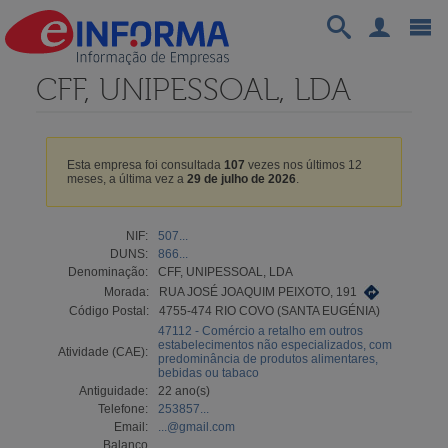
CFF, UNIPESSOAL, LDA
Esta empresa foi consultada
107
vezes nos últimos 12
meses, a última vez a
29 de julho de 2026
.
NIF:
507...
DUNS:
866...
Denominação:
CFF, UNIPESSOAL, LDA
Morada:
RUA JOSÉ JOAQUIM PEIXOTO, 191
Código Postal:
4755-474 RIO COVO (SANTA EUGÉNIA)
47112 - Comércio a retalho em outros
estabelecimentos não especializados, com
Atividade (CAE):
predominância de produtos alimentares,
bebidas ou tabaco
Antiguidade:
22 ano(s)
Telefone:
253857...
Email:
...@gmail.com
Balanço