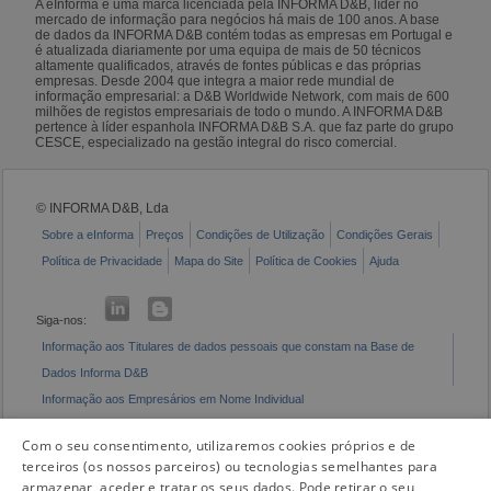
A eInforma é uma marca licenciada pela INFORMA D&B, líder no
mercado de informação para negócios há mais de 100 anos. A base
de dados da INFORMA D&B contém todas as empresas em Portugal e
é atualizada diariamente por uma equipa de mais de 50 técnicos
altamente qualificados, através de fontes públicas e das próprias
empresas. Desde 2004 que integra a maior rede mundial de
informação empresarial: a D&B Worldwide Network, com mais de 600
milhões de registos empresariais de todo o mundo. A INFORMA D&B
pertence à líder espanhola INFORMA D&B S.A. que faz parte do grupo
CESCE, especializado na gestão integral do risco comercial.
© INFORMA D&B, Lda
Sobre a eInforma
Preços
Condições de Utilização
Condições Gerais
Política de Privacidade
Mapa do Site
Política de Cookies
Ajuda
Siga-nos:
Informação aos Titulares de dados pessoais que constam na Base de
Dados Informa D&B
Informação aos Empresários em Nome Individual
Livro de Reclamações Eletrónico
Com o seu consentimento, utilizaremos cookies próprios e de
terceiros (os nossos parceiros) ou tecnologias semelhantes para
armazenar, aceder e tratar os seus dados. Pode retirar o seu