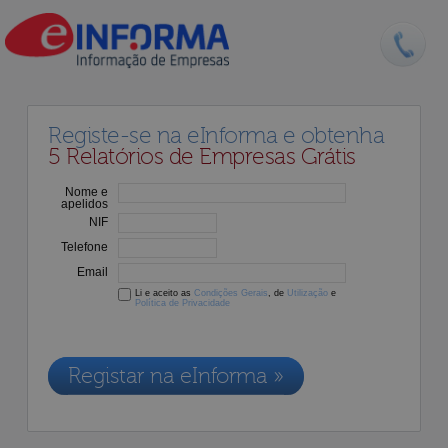
Registe-se na eInforma e obtenha
5 Relatórios de Empresas Grátis
Nome e
apelidos
NIF
Telefone
Email
Li e aceito as
Condições Gerais
, de
Utilização
e
Política de Privacidade
Os dados recolhidos destinam-se à adesão aos nossos serviços e
serão incluídos na nossa base de dados de clientes, de acordo com a
Legislação de Proteção de Dados em vigor
Registar na eInforma »