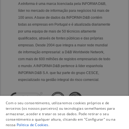
A eInforma é uma marca licenciada pela INFORMA D&B,
líder no mercado de informação para negócios há mais de
100 anos. A base de dados da INFORMA D&B contém
todas as empresas em Portugal e é atualizada diariamente
por uma equipa de mais de 50 técnicos altamente
qualificados, através de fontes públicas e das próprias
empresas. Desde 2004 que integra a maior rede mundial
de informação empresarial: a D&B Worldwide Network,
com mais de 600 milhões de registos empresariais de todo
o mundo. A INFORMA D&B pertence à líder espanhola
INFORMA D&B S.A. que faz parte do grupo CESCE,
especializado na gestão integral do risco comercial.
Com o seu consentimento, utilizaremos cookies próprios e de
terceiros (os nossos parceiros) ou tecnologias semelhantes para
armazenar, aceder e tratar os seus dados. Pode retirar o seu
consentimento a qualquer altura, clicando em "Configurar" ou na
nossa
Politica de Cookies
.