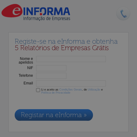
Registe-se na eInforma e obtenha
5 Relatórios de Empresas Grátis
Nome e
apelidos
NIF
Telefone
Email
Li e aceito as
Condições Gerais
, de
Utilização
e
Política de Privacidade
Os dados recolhidos destinam-se à adesão aos nossos serviços e
serão incluídos na nossa base de dados de clientes, de acordo com a
Legislação de Proteção de Dados em vigor
Registar na eInforma »