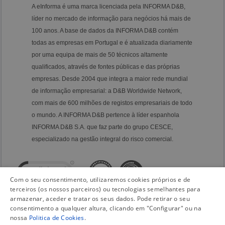
A eInforma é uma marca licenciada pela INFORMA D&B,
líder no mercado de informação para negócios há mais de
100 anos. A base de dados da INFORMA D&B contém
todas as empresas em Portugal e é atualizada diariamente
por uma equipa de mais de 50 técnicos altamente
qualificados, através de fontes públicas e das próprias
empresas. Desde 2004 que integra a maior rede mundial
de informação empresarial: a D&B Worldwide Network,
com mais de 600 milhões de registos empresariais de todo
o mundo. A INFORMA D&B pertence à líder espanhola
INFORMA D&B S.A. que faz parte do grupo CESCE,
especializado na gestão integral do risco comercial.
Com o seu consentimento, utilizaremos cookies próprios e de
terceiros (os nossos parceiros) ou tecnologias semelhantes para
armazenar, aceder e tratar os seus dados. Pode retirar o seu
consentimento a qualquer altura, clicando em "Configurar" ou na
nossa
Politica de Cookies
.