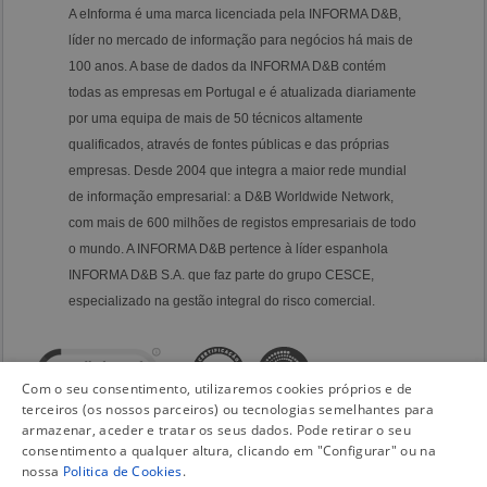
A eInforma é uma marca licenciada pela INFORMA D&B,
líder no mercado de informação para negócios há mais de
100 anos. A base de dados da INFORMA D&B contém
todas as empresas em Portugal e é atualizada diariamente
por uma equipa de mais de 50 técnicos altamente
qualificados, através de fontes públicas e das próprias
empresas. Desde 2004 que integra a maior rede mundial
de informação empresarial: a D&B Worldwide Network,
com mais de 600 milhões de registos empresariais de todo
o mundo. A INFORMA D&B pertence à líder espanhola
INFORMA D&B S.A. que faz parte do grupo CESCE,
especializado na gestão integral do risco comercial.
Com o seu consentimento, utilizaremos cookies próprios e de
terceiros (os nossos parceiros) ou tecnologias semelhantes para
armazenar, aceder e tratar os seus dados. Pode retirar o seu
consentimento a qualquer altura, clicando em "Configurar" ou na
nossa
Politica de Cookies
.