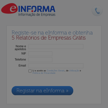
Registe-se na eInforma e obtenha
5 Relatórios de Empresas Grátis
Nome e
apelidos
NIF
Telefone
Email
Li e aceito as
Condições Gerais
, de
Utilização
e
Política de Privacidade
Os dados recolhidos destinam-se à adesão aos nossos serviços e
serão incluídos na nossa base de dados de clientes, de acordo com a
Legislação de Proteção de Dados em vigor
Registar na eInforma »