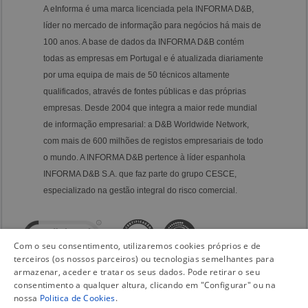
A eInforma é uma marca licenciada pela INFORMA D&B,
líder no mercado de informação para negócios há mais de
100 anos. A base de dados da INFORMA D&B contém
todas as empresas em Portugal e é atualizada diariamente
por uma equipa de mais de 50 técnicos altamente
qualificados, através de fontes públicas e das próprias
empresas. Desde 2004 que integra a maior rede mundial
de informação empresarial: a D&B Worldwide Network,
com mais de 600 milhões de registos empresariais de todo
o mundo. A INFORMA D&B pertence à líder espanhola
INFORMA D&B S.A. que faz parte do grupo CESCE,
especializado na gestão integral do risco comercial.
Com o seu consentimento, utilizaremos cookies próprios e de
terceiros (os nossos parceiros) ou tecnologias semelhantes para
armazenar, aceder e tratar os seus dados. Pode retirar o seu
consentimento a qualquer altura, clicando em "Configurar" ou na
nossa
Politica de Cookies
.