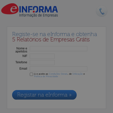
Registe-se na eInforma e obtenha
5 Relatórios de Empresas Grátis
Nome e
apelidos
NIF
Telefone
Email
Li e aceito as
Condições Gerais
, de
Utilização
e
Política de Privacidade
Os dados recolhidos destinam-se à adesão aos nossos serviços e
serão incluídos na nossa base de dados de clientes, de acordo com a
Legislação de Proteção de Dados em vigor
Registar na eInforma »