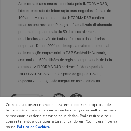
A eInforma é uma marca licenciada pela INFORMA D&B,
líder no mercado de informação para negócios há mais de
100 anos. A base de dados da INFORMA D&B contém
todas as empresas em Portugal e é atualizada diariamente
por uma equipa de mais de 50 técnicos altamente
qualificados, através de fontes públicas e das próprias
empresas. Desde 2004 que integra a maior rede mundial
de informação empresarial: a D&B Worldwide Network,
com mais de 600 milhões de registos empresariais de todo
o mundo. A INFORMA D&B pertence à líder espanhola
INFORMA D&B S.A. que faz parte do grupo CESCE,
especializado na gestão integral do risco comercial.
Com o seu consentimento, utilizaremos cookies próprios e de
terceiros (os nossos parceiros) ou tecnologias semelhantes para
armazenar, aceder e tratar os seus dados. Pode retirar o seu
consentimento a qualquer altura, clicando em "Configurar" ou na
nossa
Politica de Cookies
.