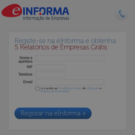
Registe-se na eInforma e obtenha
5 Relatórios de Empresas Grátis
Nome e
apelidos
NIF
Telefone
Email
Li e aceito as
Condições Gerais
, de
Utilização
e
Política de Privacidade
Os dados recolhidos destinam-se à adesão aos nossos serviços e
serão incluídos na nossa base de dados de clientes, de acordo com a
Legislação de Proteção de Dados em vigor
Registar na eInforma »