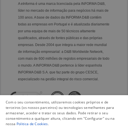
A eInforma é uma marca licenciada pela INFORMA D&B,
líder no mercado de informação para negócios há mais de
100 anos. A base de dados da INFORMA D&B contém
todas as empresas em Portugal e é atualizada diariamente
por uma equipa de mais de 50 técnicos altamente
qualificados, através de fontes públicas e das próprias
empresas. Desde 2004 que integra a maior rede mundial
de informação empresarial: a D&B Worldwide Network,
com mais de 600 milhões de registos empresariais de todo
o mundo. A INFORMA D&B pertence à líder espanhola
INFORMA D&B S.A. que faz parte do grupo CESCE,
especializado na gestão integral do risco comercial.
Com o seu consentimento, utilizaremos cookies próprios e de
terceiros (os nossos parceiros) ou tecnologias semelhantes para
armazenar, aceder e tratar os seus dados. Pode retirar o seu
consentimento a qualquer altura, clicando em "Configurar" ou na
nossa
Politica de Cookies
.