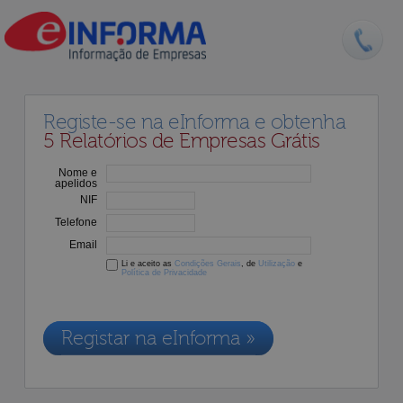
Registe-se na eInforma e obtenha
5 Relatórios de Empresas Grátis
Nome e
apelidos
NIF
Telefone
Email
Li e aceito as
Condições Gerais
, de
Utilização
e
Política de Privacidade
Os dados recolhidos destinam-se à adesão aos nossos serviços e
serão incluídos na nossa base de dados de clientes, de acordo com a
Legislação de Proteção de Dados em vigor
Registar na eInforma »