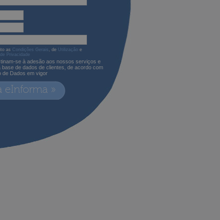
ito as
Condições Gerais
, de
Utilização
e
 de Privacidade
tinam-se à adesão aos nossos serviços e
a base de dados de clientes, de acordo com
o de Dados em vigor
a eInforma »