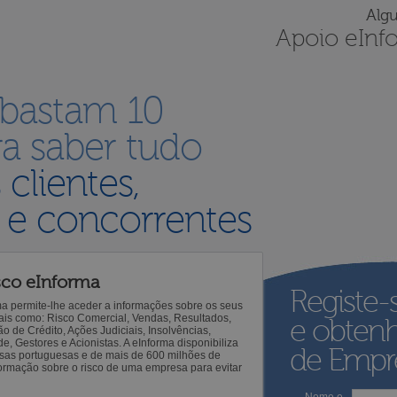
Alg
Apoio eInf
 bastam 10
a saber tudo
s
clientes,
 e concorrentes
sco eInforma
Registe-
ma permite-lhe aceder a informações sobre os seus
 tais como: Risco Comercial, Vendas, Resultados,
e obten
o de Crédito, Ações Judiciais, Insolvências,
 Gestores e Acionistas. A eInforma disponibiliza
de Empre
sas portuguesas e de mais de 600 milhões de
ormação sobre o risco de uma empresa para evitar