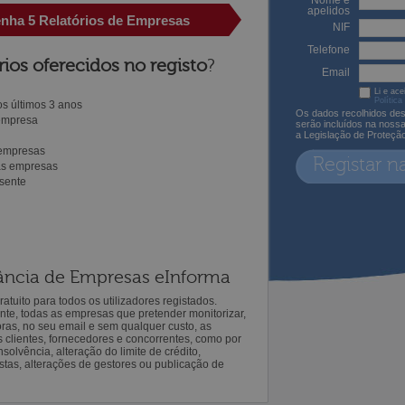
Nome e
apelidos
enha 5 Relatórios de Empresas
NIF
Telefone
rios oferecidos no registo
?
Email
Li e ace
Política
s últimos 3 anos
Os dados recolhidos des
 empresa
serão incluídos na noss
a Legislação de Proteçã
 empresas
Registar n
ras empresas
sente
ilância de Empresas eInforma
atuito para todos os utilizadores registados.
ente, todas as empresas que pretender monitorizar,
oras, no seu email e sem qualquer custo, as
s clientes, fornecedores e concorrentes, como por
solvência, alteração do limite de crédito,
istas, alterações de gestores ou publicação de