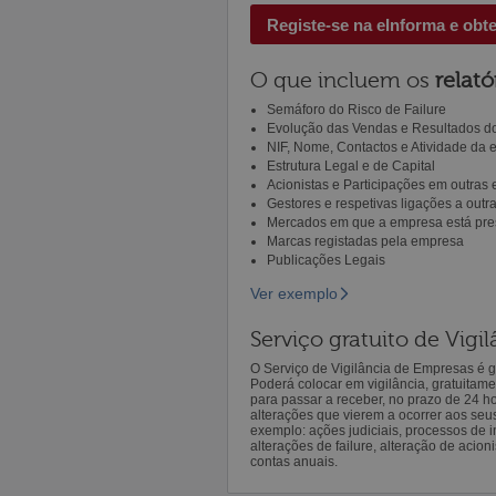
Registe-se na eInforma e obt
O que incluem os
relató
Semáforo do Risco de Failure
Evolução das Vendas e Resultados do
NIF, Nome, Contactos e Atividade da
Estrutura Legal e de Capital
Acionistas e Participações em outras
Gestores e respetivas ligações a out
Mercados em que a empresa está pre
Marcas registadas pela empresa
Publicações Legais
Ver exemplo
Serviço gratuito de Vig
O Serviço de Vigilância de Empresas é gr
Poderá colocar em vigilância, gratuitam
para passar a receber, no prazo de 24 h
alterações que vierem a ocorrer aos seu
exemplo: ações judiciais, processos de in
alterações de failure, alteração de acion
contas anuais.