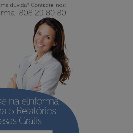
uma dúvida? Contacte-nos:
orma: 808 29 80 80
se na eInforma
ha
5 Relatórios
sas Grátis