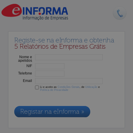
Registe-se na eInforma e obtenha
5 Relatórios de Empresas Grátis
Nome e
apelidos
NIF
Telefone
Email
Li e aceito as
Condições Gerais
, de
Utilização
e
Política de Privacidade
Os dados recolhidos destinam-se à adesão aos nossos serviços e
serão incluídos na nossa base de dados de clientes, de acordo com a
Legislação de Proteção de Dados em vigor
Registar na eInforma »