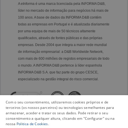
A eInforma é uma marca licenciada pela INFORMA D&B,
líder no mercado de informação para negócios há mais de
100 anos. A base de dados da INFORMA D&B contém
todas as empresas em Portugal e é atualizada diariamente
por uma equipa de mais de 50 técnicos altamente
qualificados, através de fontes públicas e das próprias
empresas. Desde 2004 que integra a maior rede mundial
de informação empresarial: a D&B Worldwide Network,
com mais de 600 milhões de registos empresariais de todo
o mundo. A INFORMA D&B pertence à líder espanhola
INFORMA D&B S.A. que faz parte do grupo CESCE,
especializado na gestão integral do risco comercial.
Com o seu consentimento, utilizaremos cookies próprios e de
terceiros (os nossos parceiros) ou tecnologias semelhantes para
armazenar, aceder e tratar os seus dados. Pode retirar o seu
consentimento a qualquer altura, clicando em "Configurar" ou na
nossa
Politica de Cookies
.