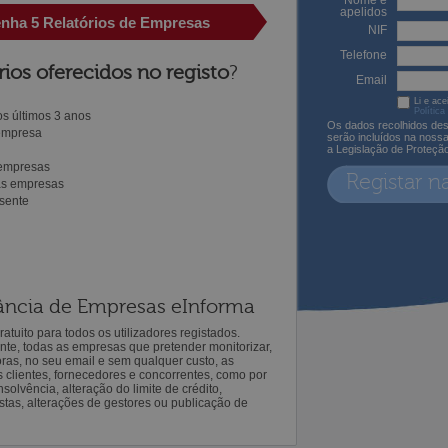
Nome e
apelidos
enha 5 Relatórios de Empresas
NIF
Telefone
rios oferecidos no registo
?
Email
Li e ace
Política
s últimos 3 anos
Os dados recolhidos des
 empresa
serão incluídos na noss
a Legislação de Proteçã
 empresas
Registar n
ras empresas
sente
ilância de Empresas eInforma
atuito para todos os utilizadores registados.
ente, todas as empresas que pretender monitorizar,
oras, no seu email e sem qualquer custo, as
s clientes, fornecedores e concorrentes, como por
solvência, alteração do limite de crédito,
istas, alterações de gestores ou publicação de