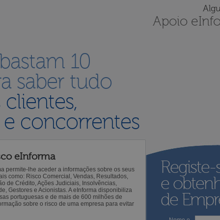
Alg
Apoio eInf
 bastam 10
a saber tudo
s
clientes,
 e concorrentes
sco eInforma
Registe-
ma permite-lhe aceder a informações sobre os seus
 tais como: Risco Comercial, Vendas, Resultados,
e obten
o de Crédito, Ações Judiciais, Insolvências,
 Gestores e Acionistas. A eInforma disponibiliza
de Empre
sas portuguesas e de mais de 600 milhões de
ormação sobre o risco de uma empresa para evitar