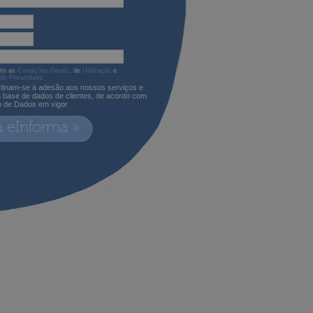
ito as
Condições Gerais
, de
Utilização
e
 de Privacidade
tinam-se à adesão aos nossos serviços e
a base de dados de clientes, de acordo com
o de Dados em vigor
a eInforma »