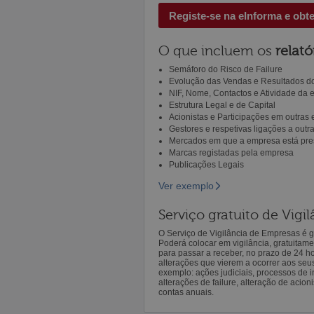
Registe-se na eInforma e obt
O que incluem os
relató
Semáforo do Risco de Failure
Evolução das Vendas e Resultados do
NIF, Nome, Contactos e Atividade da
Estrutura Legal e de Capital
Acionistas e Participações em outras
Gestores e respetivas ligações a out
Mercados em que a empresa está pre
Marcas registadas pela empresa
Publicações Legais
Ver exemplo
Serviço gratuito de Vig
O Serviço de Vigilância de Empresas é gr
Poderá colocar em vigilância, gratuitam
para passar a receber, no prazo de 24 h
alterações que vierem a ocorrer aos seu
exemplo: ações judiciais, processos de in
alterações de failure, alteração de acion
contas anuais.