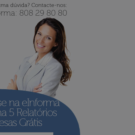
uma dúvida? Contacte-nos:
orma: 808 29 80 80
se na eInforma
ha
5 Relatórios
sas Grátis