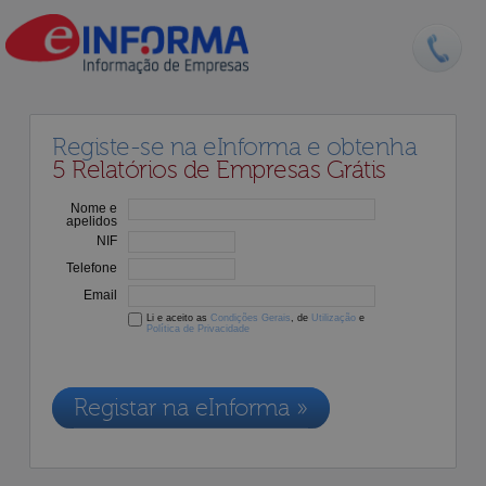
Registe-se na eInforma e obtenha
5 Relatórios de Empresas Grátis
Nome e
apelidos
NIF
Telefone
Email
Li e aceito as
Condições Gerais
, de
Utilização
e
Política de Privacidade
Os dados recolhidos destinam-se à adesão aos nossos serviços e
serão incluídos na nossa base de dados de clientes, de acordo com a
Legislação de Proteção de Dados em vigor
Registar na eInforma »