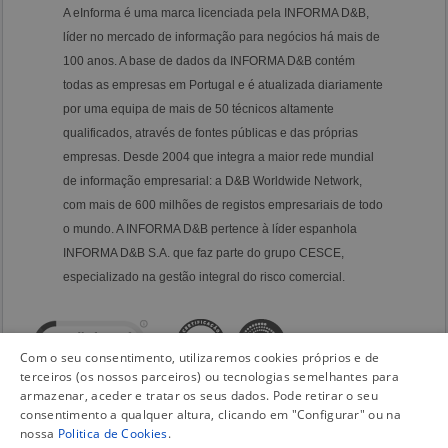
A eInforma é uma marca licenciada pela INFORMA D&B,
líder no mercado de informação para negócios há mais de
100 anos. A base de dados da INFORMA D&B contém
todas as empresas em Portugal e é atualizada diariamente
por uma equipa de mais de 50 técnicos altamente
qualificados, através de fontes públicas e das próprias
empresas. Desde 2004 que integra a maior rede mundial
de informação empresarial: a D&B Worldwide Network,
com mais de 600 milhões de registos empresariais de todo
o mundo. A INFORMA D&B pertence à líder espanhola
INFORMA D&B S.A. que faz parte do grupo CESCE,
especializado na gestão integral do risco comercial.
Com o seu consentimento, utilizaremos cookies próprios e de
terceiros (os nossos parceiros) ou tecnologias semelhantes para
armazenar, aceder e tratar os seus dados. Pode retirar o seu
consentimento a qualquer altura, clicando em "Configurar" ou na
nossa
Politica de Cookies
.