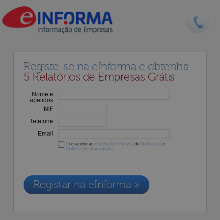
Registe-se na eInforma e obtenha
5 Relatórios de Empresas Grátis
Nome e
apelidos
NIF
Telefone
Email
Li e aceito as
Condições Gerais
, de
Utilização
e
Política de Privacidade
Os dados recolhidos destinam-se à adesão aos nossos serviços e
serão incluídos na nossa base de dados de clientes, de acordo com a
Legislação de Proteção de Dados em vigor
Registar na eInforma »