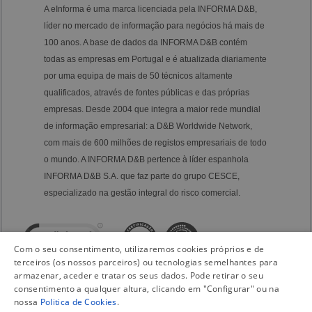
A eInforma é uma marca licenciada pela INFORMA D&B,
líder no mercado de informação para negócios há mais de
100 anos. A base de dados da INFORMA D&B contém
todas as empresas em Portugal e é atualizada diariamente
por uma equipa de mais de 50 técnicos altamente
qualificados, através de fontes públicas e das próprias
empresas. Desde 2004 que integra a maior rede mundial
de informação empresarial: a D&B Worldwide Network,
com mais de 600 milhões de registos empresariais de todo
o mundo. A INFORMA D&B pertence à líder espanhola
INFORMA D&B S.A. que faz parte do grupo CESCE,
especializado na gestão integral do risco comercial.
Com o seu consentimento, utilizaremos cookies próprios e de
terceiros (os nossos parceiros) ou tecnologias semelhantes para
armazenar, aceder e tratar os seus dados. Pode retirar o seu
consentimento a qualquer altura, clicando em "Configurar" ou na
nossa
Politica de Cookies
.