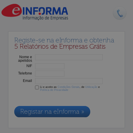
Registe-se na eInforma e obtenha
5 Relatórios de Empresas Grátis
Nome e
apelidos
NIF
Telefone
Email
Li e aceito as
Condições Gerais
, de
Utilização
e
Política de Privacidade
Os dados recolhidos destinam-se à adesão aos nossos serviços e
serão incluídos na nossa base de dados de clientes, de acordo com a
Legislação de Proteção de Dados em vigor
Registar na eInforma »