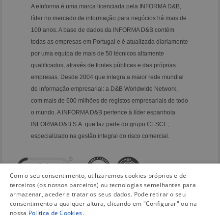
A eInforma é uma marca licenciada pela INFORMA D&B,
líder no mercado de informação para negócios há mais de
100 anos. A base de dados da INFORMA D&B contém
todas as empresas em Portugal e é atualizada diariamente
por uma equipa de mais de 50 técnicos altamente
qualificados, através de fontes públicas e das próprias
empresas. Desde 2004 que integra a maior rede mundial
de informação empresarial: a D&B Worldwide Network,
com mais de 600 milhões de registos empresariais de todo
o mundo. A INFORMA D&B pertence à líder espanhola
INFORMA D&B S.A. que faz parte do grupo CESCE,
especializado na gestão integral do risco comercial.
Com o seu consentimento, utilizaremos cookies próprios e de
terceiros (os nossos parceiros) ou tecnologias semelhantes para
armazenar, aceder e tratar os seus dados. Pode retirar o seu
consentimento a qualquer altura, clicando em "Configurar" ou na
nossa
Politica de Cookies
.