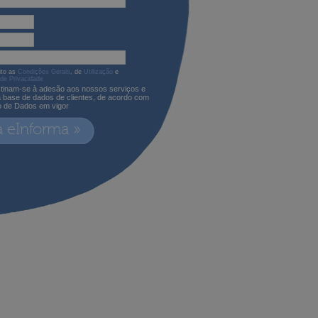
ito as
Condições Gerais
, de
Utilização
e
 de Privacidade
tinam-se à adesão aos nossos serviços e
a base de dados de clientes, de acordo com
o de Dados em vigor
a eInforma »