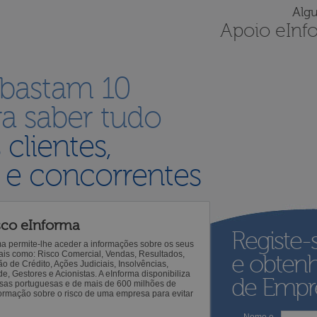
Alg
Apoio eInf
 bastam 10
a saber tudo
s
clientes,
 e concorrentes
sco eInforma
Registe-
ma permite-lhe aceder a informações sobre os seus
 tais como: Risco Comercial, Vendas, Resultados,
e obten
o de Crédito, Ações Judiciais, Insolvências,
 Gestores e Acionistas. A eInforma disponibiliza
de Empre
sas portuguesas e de mais de 600 milhões de
ormação sobre o risco de uma empresa para evitar