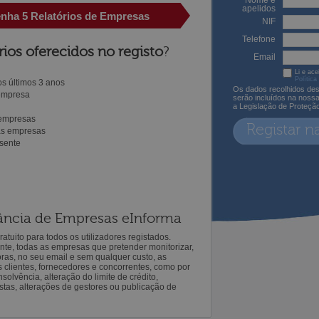
Nome e
apelidos
enha 5 Relatórios de Empresas
NIF
Telefone
rios oferecidos no registo
?
Email
Li e ace
Política
s últimos 3 anos
Os dados recolhidos des
 empresa
serão incluídos na noss
a Legislação de Proteçã
 empresas
Registar n
ras empresas
sente
ilância de Empresas eInforma
atuito para todos os utilizadores registados.
ente, todas as empresas que pretender monitorizar,
oras, no seu email e sem qualquer custo, as
s clientes, fornecedores e concorrentes, como por
solvência, alteração do limite de crédito,
istas, alterações de gestores ou publicação de