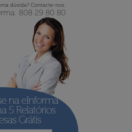
uma dúvida? Contacte-nos:
orma: 808 29 80 80
se na eInforma
ha
5 Relatórios
sas Grátis