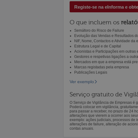
Registe-se na eInforma e obt
O que incluem os
relató
Semáforo do Risco de Failure
Evolução das Vendas e Resultados do
NIF, Nome, Contactos e Atividade da
Estrutura Legal e de Capital
Acionistas e Participações em outras
Gestores e respetivas ligações a out
Mercados em que a empresa está pre
Marcas registadas pela empresa
Publicações Legais
Ver exemplo
Serviço gratuito de Vig
O Serviço de Vigilância de Empresas é gr
Poderá colocar em vigilância, gratuitam
para passar a receber, no prazo de 24 h
alterações que vierem a ocorrer aos seu
exemplo: ações judiciais, processos de in
alterações de failure, alteração de acion
contas anuais.