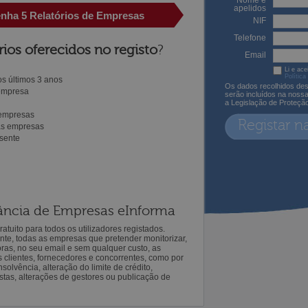
Nome e
apelidos
enha 5 Relatórios de Empresas
NIF
Telefone
rios oferecidos no registo
?
Email
Li e ace
Política
s últimos 3 anos
Os dados recolhidos des
 empresa
serão incluídos na noss
a Legislação de Proteçã
 empresas
Registar n
ras empresas
sente
ilância de Empresas eInforma
atuito para todos os utilizadores registados.
ente, todas as empresas que pretender monitorizar,
oras, no seu email e sem qualquer custo, as
s clientes, fornecedores e concorrentes, como por
solvência, alteração do limite de crédito,
istas, alterações de gestores ou publicação de