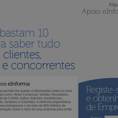
Alg
Apoio eInf
 bastam 10
a saber tudo
s
clientes,
 e concorrentes
sco eInforma
Registe-
ma permite-lhe aceder a informações sobre os seus
 tais como: Risco Comercial, Vendas, Resultados,
e obten
o de Crédito, Ações Judiciais, Insolvências,
 Gestores e Acionistas. A eInforma disponibiliza
de Empre
sas portuguesas e de mais de 600 milhões de
ormação sobre o risco de uma empresa para evitar