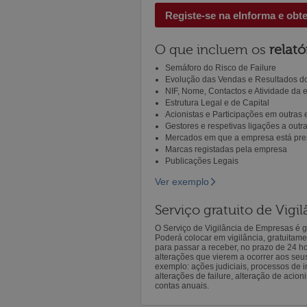
Registe-se na eInforma e obt
O que incluem os
relató
Semáforo do Risco de Failure
Evolução das Vendas e Resultados do
NIF, Nome, Contactos e Atividade da
Estrutura Legal e de Capital
Acionistas e Participações em outras
Gestores e respetivas ligações a out
Mercados em que a empresa está pre
Marcas registadas pela empresa
Publicações Legais
Ver exemplo
Serviço gratuito de Vig
O Serviço de Vigilância de Empresas é gr
Poderá colocar em vigilância, gratuitam
para passar a receber, no prazo de 24 h
alterações que vierem a ocorrer aos seu
exemplo: ações judiciais, processos de in
alterações de failure, alteração de acion
contas anuais.