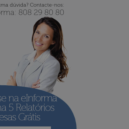
uma dúvida? Contacte-nos:
orma: 808 29 80 80
se na eInforma
ha
5 Relatórios
sas Grátis