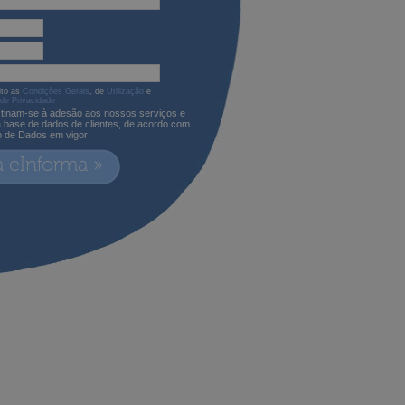
ito as
Condições Gerais
, de
Utilização
e
 de Privacidade
tinam-se à adesão aos nossos serviços e
a base de dados de clientes, de acordo com
o de Dados em vigor
a eInforma »