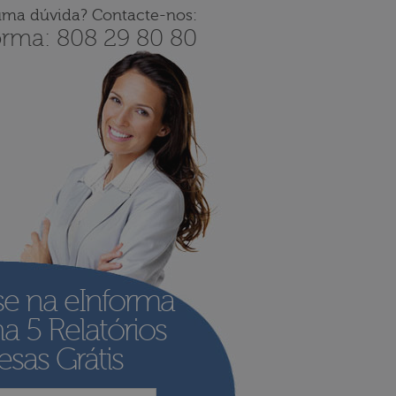
uma dúvida? Contacte-nos:
orma: 808 29 80 80
se na eInforma
ha
5 Relatórios
sas Grátis