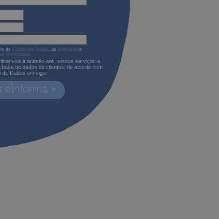
ito as
Condições Gerais
, de
Utilização
e
 de Privacidade
tinam-se à adesão aos nossos serviços e
a base de dados de clientes, de acordo com
o de Dados em vigor
a eInforma »