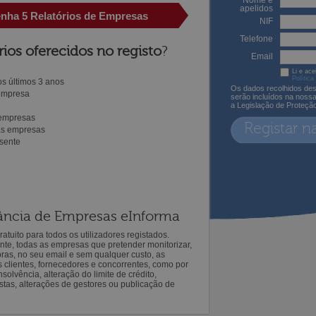
Nome e
apelidos
enha 5 Relatórios de Empresas
NIF
Telefone
rios oferecidos no registo
?
Email
Li e ace
Política
s últimos 3 anos
Os dados recolhidos des
 empresa
serão incluídos na noss
a Legislação de Proteçã
 empresas
Registar n
ras empresas
sente
ilância de Empresas eInforma
atuito para todos os utilizadores registados.
ente, todas as empresas que pretender monitorizar,
oras, no seu email e sem qualquer custo, as
s clientes, fornecedores e concorrentes, como por
solvência, alteração do limite de crédito,
istas, alterações de gestores ou publicação de