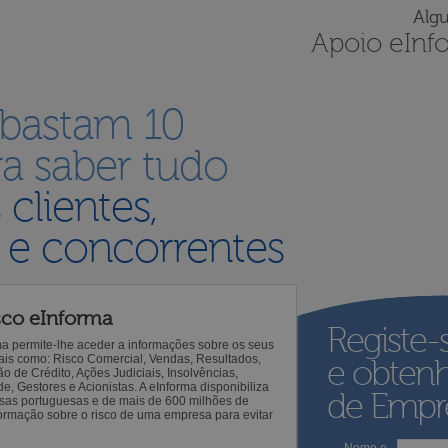
Alg
Apoio eInf
 bastam 10
a saber tudo
s
clientes,
 e concorrentes
sco eInforma
Registe-
ma permite-lhe aceder a informações sobre os seus
 tais como: Risco Comercial, Vendas, Resultados,
e obten
o de Crédito, Ações Judiciais, Insolvências,
 Gestores e Acionistas. A eInforma disponibiliza
de Empre
sas portuguesas e de mais de 600 milhões de
ormação sobre o risco de uma empresa para evitar