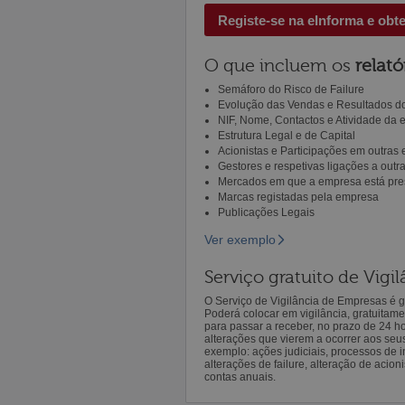
Registe-se na eInforma e obt
O que incluem os
relató
Semáforo do Risco de Failure
Evolução das Vendas e Resultados do
NIF, Nome, Contactos e Atividade da
Estrutura Legal e de Capital
Acionistas e Participações em outras
Gestores e respetivas ligações a out
Mercados em que a empresa está pre
Marcas registadas pela empresa
Publicações Legais
Ver exemplo
Serviço gratuito de Vig
O Serviço de Vigilância de Empresas é gr
Poderá colocar em vigilância, gratuitam
para passar a receber, no prazo de 24 h
alterações que vierem a ocorrer aos seu
exemplo: ações judiciais, processos de in
alterações de failure, alteração de acion
contas anuais.