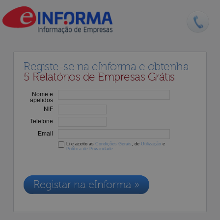
Registe-se na eInforma e obtenha
5 Relatórios de Empresas Grátis
Nome e
apelidos
NIF
Telefone
Email
Li e aceito as
Condições Gerais
, de
Utilização
e
Política de Privacidade
Os dados recolhidos destinam-se à adesão aos nossos serviços e
serão incluídos na nossa base de dados de clientes, de acordo com a
Legislação de Proteção de Dados em vigor
Registar na eInforma »