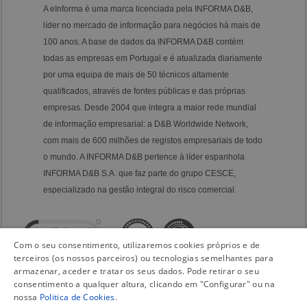
A eInforma é uma marca licenciada pela INFORMA D&B,
líder no mercado de informação para negócios há mais de
100 anos. A base de dados da INFORMA D&B contém
todas as empresas em Portugal e é atualizada diariamente
por uma equipa de mais de 50 técnicos altamente
qualificados, através de fontes públicas e das próprias
empresas. Desde 2004 que integra a maior rede mundial
de informação empresarial: a D&B Worldwide Network,
com mais de 600 milhões de registos empresariais de todo
o mundo. A INFORMA D&B pertence à líder espanhola
INFORMA D&B S.A. que faz parte do grupo CESCE,
especializado na gestão integral do risco comercial.
Com o seu consentimento, utilizaremos cookies próprios e de
terceiros (os nossos parceiros) ou tecnologias semelhantes para
armazenar, aceder e tratar os seus dados. Pode retirar o seu
consentimento a qualquer altura, clicando em "Configurar" ou na
nossa
Politica de Cookies
.