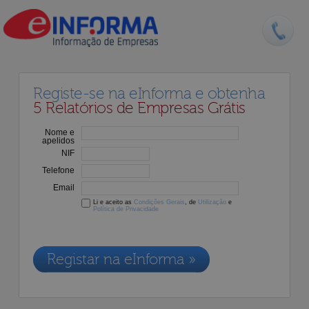
Registe-se na eInforma e obtenha
5 Relatórios de Empresas Grátis
Nome e
apelidos
NIF
Telefone
Email
Li e aceito as
Condições Gerais
, de
Utilização
e
Política de Privacidade
Os dados recolhidos destinam-se à adesão aos nossos serviços e
serão incluídos na nossa base de dados de clientes, de acordo com a
Legislação de Proteção de Dados em vigor
Registar na eInforma »