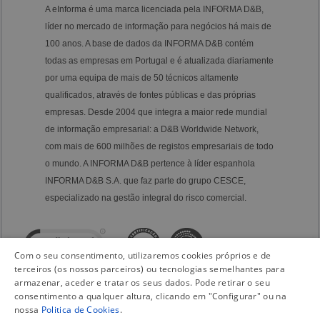
A eInforma é uma marca licenciada pela INFORMA D&B,
líder no mercado de informação para negócios há mais de
100 anos. A base de dados da INFORMA D&B contém
todas as empresas em Portugal e é atualizada diariamente
por uma equipa de mais de 50 técnicos altamente
qualificados, através de fontes públicas e das próprias
empresas. Desde 2004 que integra a maior rede mundial
de informação empresarial: a D&B Worldwide Network,
com mais de 600 milhões de registos empresariais de todo
o mundo. A INFORMA D&B pertence à líder espanhola
INFORMA D&B S.A. que faz parte do grupo CESCE,
especializado na gestão integral do risco comercial.
Com o seu consentimento, utilizaremos cookies próprios e de
terceiros (os nossos parceiros) ou tecnologias semelhantes para
armazenar, aceder e tratar os seus dados. Pode retirar o seu
consentimento a qualquer altura, clicando em "Configurar" ou na
nossa
Politica de Cookies
.